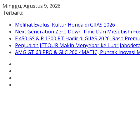
Skip
Minggu, Agustus 9, 2026
to
Terbaru:
content
Melihat Evolusi Kultur Honda di GIIAS 2026
Next Generation Zero Down Time Dari Mitsubishi Fus
F 450 GS & R 1300 RT Hadir di GIIAS 2026, Rasa Pre
Penjualan JETOUR Makin Menyebar ke Luar Jabodetab
AMG GT 63 PRO & GLC 200 4MATIC, Puncak Inovasi M