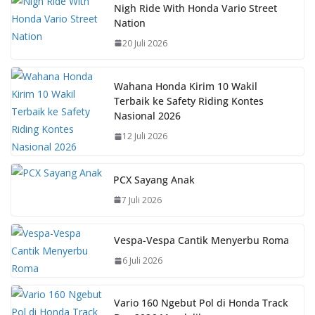
b
s
e
y
Nigh Ride With Honda Vario Street
Nation
o
A
st
Li
20 Juli 2026
o
p
n
k
p
k
Wahana Honda Kirim 10 Wakil
Terbaik ke Safety Riding Kontes
Nasional 2026
12 Juli 2026
PCX Sayang Anak
7 Juli 2026
Vespa-Vespa Cantik Menyerbu Roma
6 Juli 2026
Vario 160 Ngebut Pol di Honda Track