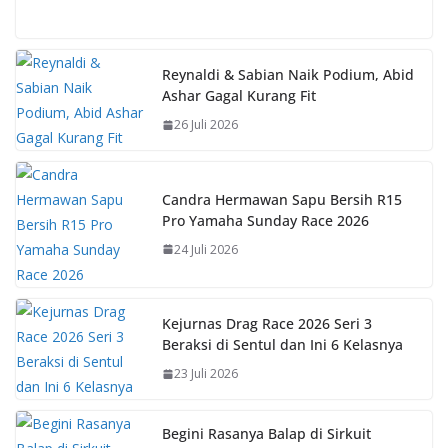
ac
h
nt
o
e
at
er
p
b
s
e
y
Reynaldi & Sabian Naik Podium, Abid
Ashar Gagal Kurang Fit
o
A
st
Li
26 Juli 2026
o
p
n
k
p
k
Candra Hermawan Sapu Bersih R15
Pro Yamaha Sunday Race 2026
24 Juli 2026
Kejurnas Drag Race 2026 Seri 3
Beraksi di Sentul dan Ini 6 Kelasnya
23 Juli 2026
Begini Rasanya Balap di Sirkuit