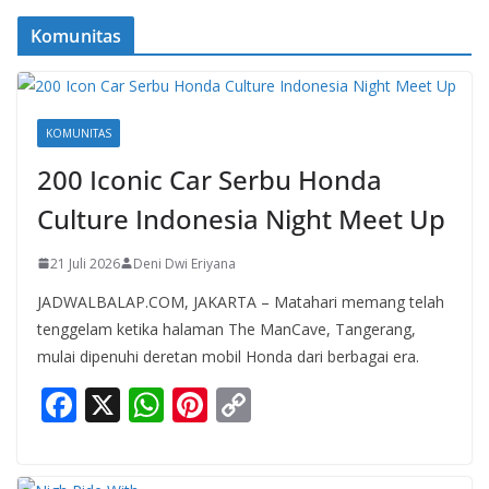
Komunitas
KOMUNITAS
200 Iconic Car Serbu Honda
Culture Indonesia Night Meet Up
21 Juli 2026
Deni Dwi Eriyana
JADWALBALAP.COM, JAKARTA – Matahari memang telah
tenggelam ketika halaman The ManCave, Tangerang,
mulai dipenuhi deretan mobil Honda dari berbagai era.
F
X
W
Pi
C
ac
h
nt
o
e
at
er
p