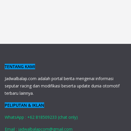
TENTANG KAMI
J
adwalbalap.com adalah portal berita mengenai informasi
seputar racing dan modifikasi beserta update dunia otomotif
terbaru lainnya.
PELIPUTAN & IKLAN
WhatsApp : +62 818509233 (chat only)
Email : jadwalbalapcom@gmail.com