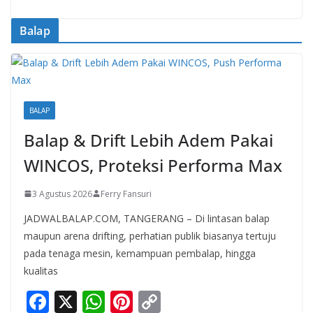
Balap
BALAP
Balap & Drift Lebih Adem Pakai
WINCOS, Proteksi Performa Max
3 Agustus 2026
Ferry Fansuri
JADWALBALAP.COM, TANGERANG – Di lintasan balap
maupun arena drifting, perhatian publik biasanya tertuju
pada tenaga mesin, kemampuan pembalap, hingga
kualitas
F
X
W
Pi
C