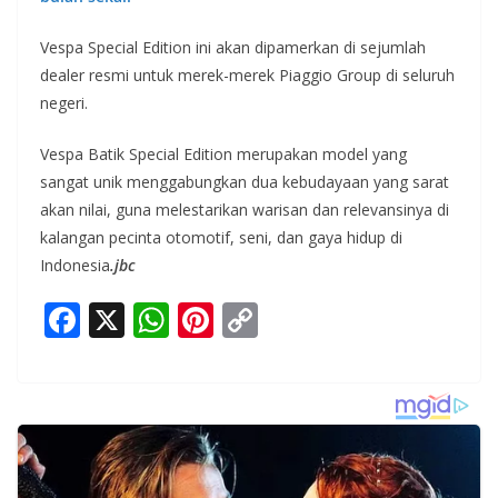
Vespa Special Edition ini akan dipamerkan di sejumlah
dealer resmi untuk merek-merek Piaggio Group di seluruh
negeri.
Vespa Batik Special Edition merupakan model yang
sangat unik menggabungkan dua kebudayaan yang sarat
akan nilai, guna melestarikan warisan dan relevansinya di
kalangan pecinta otomotif, seni, dan gaya hidup di
Indonesia
.jbc
F
X
W
Pi
C
ac
h
nt
o
e
at
er
p
b
s
e
y
o
A
st
Li
o
p
n