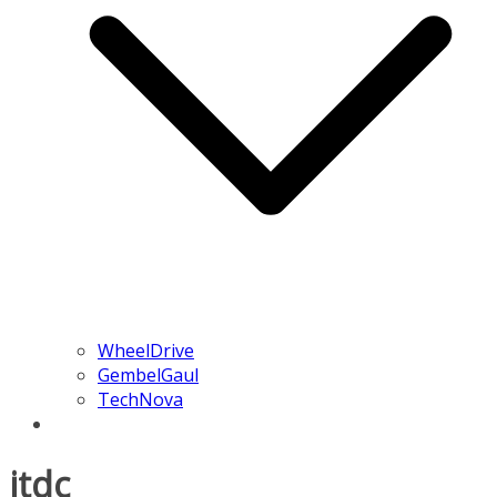
WheelDrive
GembelGaul
TechNova
itdc