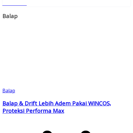
Read More
Copy
Link
Balap
Balap
Balap & Drift Lebih Adem Pakai WINCOS,
Proteksi Performa Max