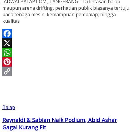
JADWALBALAP.COM, TANGERANG – Di lintasan balap
maupun arena drifting, perhatian publik biasanya tertuju
pada tenaga mesin, kemampuan pembalap, hingga
kualitas
Facebook
X
WhatsApp
Pinterest
Copy
Link
Balap
Reynaldi & Sabian Naik Podium, Abid Ashar
Gagal Kurang Fit