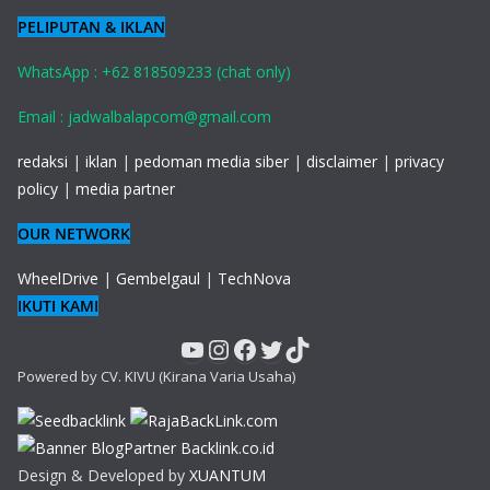
PELIPUTAN & IKLAN
WhatsApp : +62 818509233 (chat only)
Email : jadwalbalapcom@gmail.com
redaksi
|
iklan
|
pedoman media siber
|
disclaimer
|
privacy
policy
|
media partner
OUR NETWORK
WheelDrive
|
Gembelgaul
|
TechNova
IKUTI KAMI
YouTube
Instagram
Facebook
Twitter
TikTok
Powered by CV. KIVU (Kirana Varia Usaha)
Design & Developed by
XUANTUM