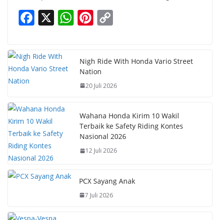
F
X
W
Pi
C
ac
h
nt
o
e
at
er
p
b
s
e
y
Nigh Ride With Honda Vario Street
Nation
o
A
st
Li
20 Juli 2026
o
p
n
k
p
k
Wahana Honda Kirim 10 Wakil
Terbaik ke Safety Riding Kontes
Nasional 2026
12 Juli 2026
PCX Sayang Anak
7 Juli 2026