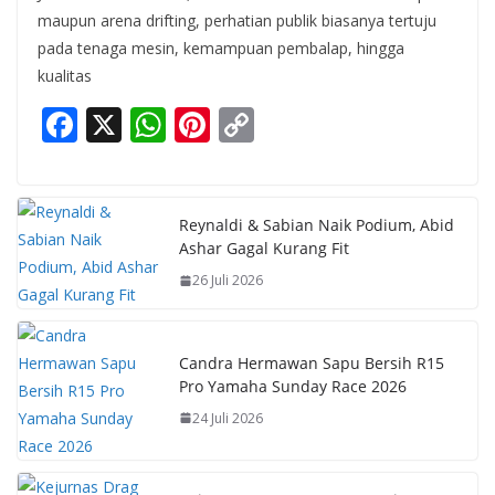
maupun arena drifting, perhatian publik biasanya tertuju
pada tenaga mesin, kemampuan pembalap, hingga
kualitas
F
X
W
Pi
C
ac
h
nt
o
e
at
er
p
b
s
e
y
Reynaldi & Sabian Naik Podium, Abid
Ashar Gagal Kurang Fit
o
A
st
Li
26 Juli 2026
o
p
n
k
p
k
Candra Hermawan Sapu Bersih R15
Pro Yamaha Sunday Race 2026
24 Juli 2026