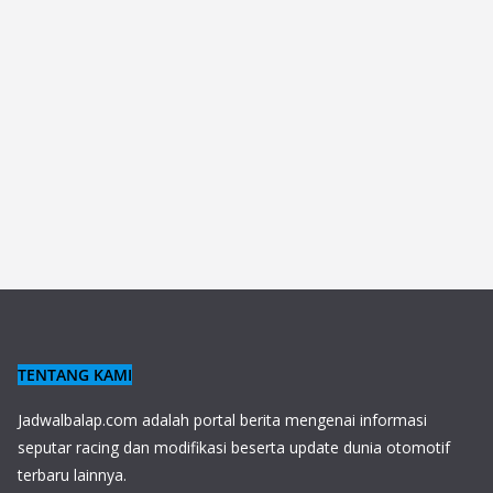
TENTANG KAMI
J
adwalbalap.com adalah portal berita mengenai informasi
seputar racing dan modifikasi beserta update dunia otomotif
terbaru lainnya.