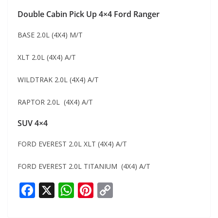
Double Cabin Pick Up 4×4 Ford Ranger
BASE 2.0L (4X4) M/T
XLT 2.0L (4X4) A/T
WILDTRAK 2.0L (4X4) A/T
RAPTOR 2.0L (4X4) A/T
SUV 4×4
FORD EVEREST 2.0L XLT (4X4) A/T
FORD EVEREST 2.0L TITANIUM (4X4) A/T
F
X
W
Pi
C
ac
h
nt
o