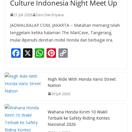
Culture Indonesia Night Meet Up
21 Juli 2026
Deni Dwi Eriyana
JADWALBALAP.COM, JAKARTA – Matahari memang telah
tenggelam ketika halaman The ManCave, Tangerang,
mulai dipenuhi deretan mobil Honda dari berbagai era.
F
X
W
Pi
C
ac
h
nt
o
e
at
er
p
b
s
e
y
Nigh Ride With Honda Vario Street
Nation
o
A
st
Li
20 Juli 2026
o
p
n
k
p
k
Wahana Honda Kirim 10 Wakil
Terbaik ke Safety Riding Kontes
Nasional 2026