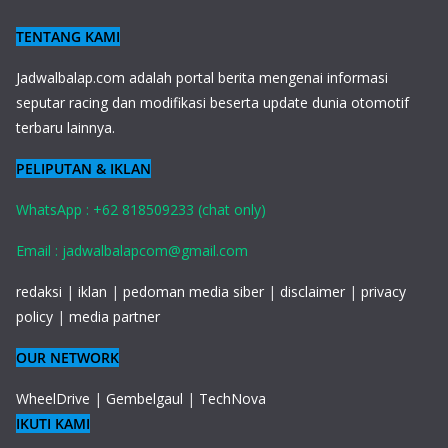
TENTANG KAMI
J
adwalbalap.com adalah portal berita mengenai informasi
seputar racing dan modifikasi beserta update dunia otomotif
terbaru lainnya.
PELIPUTAN & IKLAN
WhatsApp : +62 818509233 (chat only)
Email : jadwalbalapcom@gmail.com
redaksi
|
iklan
|
pedoman media siber
|
disclaimer
|
privacy
policy
|
media partner
OUR NETWORK
WheelDrive
|
Gembelgaul
|
TechNova
IKUTI KAMI