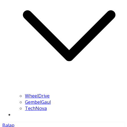
WheelDrive
GembelGaul
TechNova
Balap