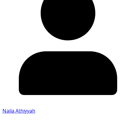
Naila Athiyyah