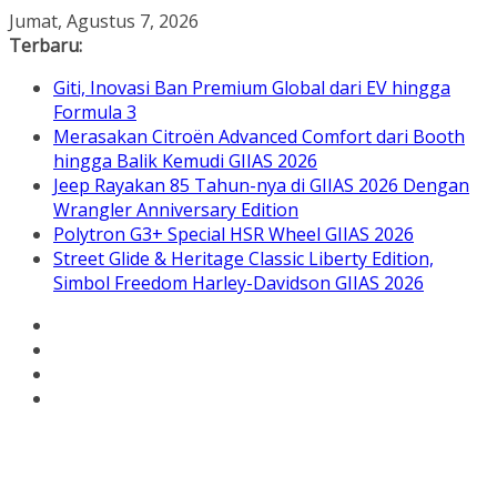
Skip
Jumat, Agustus 7, 2026
to
Terbaru:
content
Giti, Inovasi Ban Premium Global dari EV hingga
Formula 3
Merasakan Citroën Advanced Comfort dari Booth
hingga Balik Kemudi GIIAS 2026
Jeep Rayakan 85 Tahun-nya di GIIAS 2026 Dengan
Wrangler Anniversary Edition
Polytron G3+ Special HSR Wheel GIIAS 2026
Street Glide & Heritage Classic Liberty Edition,
Simbol Freedom Harley-Davidson GIIAS 2026