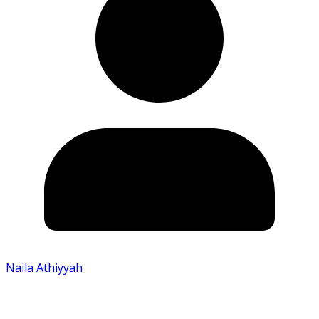
Naila Athiyyah