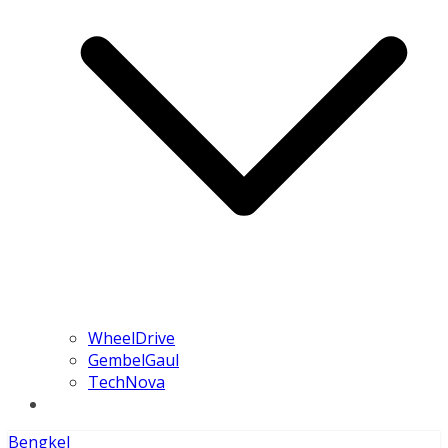
WheelDrive
GembelGaul
TechNova
Bengkel