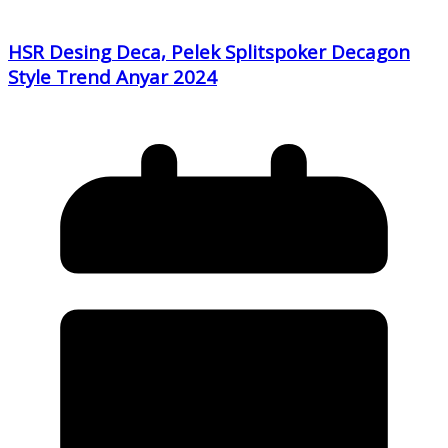
HSR Desing Deca, Pelek Splitspoker Decagon
Style Trend Anyar 2024