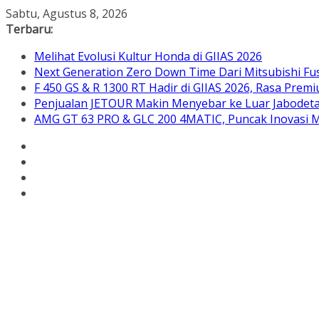
Skip
Sabtu, Agustus 8, 2026
to
Terbaru:
content
Melihat Evolusi Kultur Honda di GIIAS 2026
Next Generation Zero Down Time Dari Mitsubishi Fus
F 450 GS & R 1300 RT Hadir di GIIAS 2026, Rasa Pre
Penjualan JETOUR Makin Menyebar ke Luar Jabodetab
AMG GT 63 PRO & GLC 200 4MATIC, Puncak Inovasi M