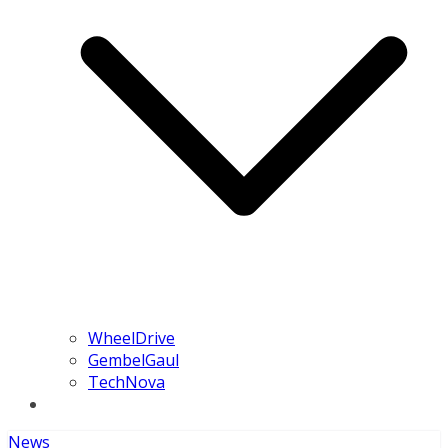
WheelDrive
GembelGaul
TechNova
News