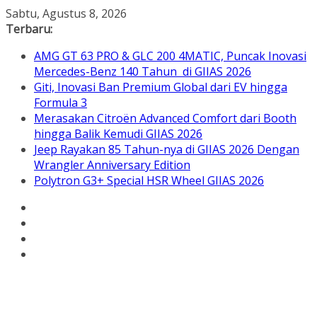
Skip
Sabtu, Agustus 8, 2026
to
Terbaru:
content
AMG GT 63 PRO & GLC 200 4MATIC, Puncak Inovasi
Mercedes-Benz 140 Tahun di GIIAS 2026
Giti, Inovasi Ban Premium Global dari EV hingga
Formula 3
Merasakan Citroën Advanced Comfort dari Booth
hingga Balik Kemudi GIIAS 2026
Jeep Rayakan 85 Tahun-nya di GIIAS 2026 Dengan
Wrangler Anniversary Edition
Polytron G3+ Special HSR Wheel GIIAS 2026