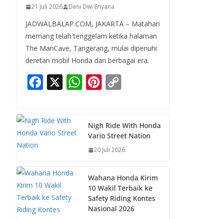
21 Juli 2026
Deni Dwi Eriyana
JADWALBALAP.COM, JAKARTA – Matahari
memang telah tenggelam ketika halaman
The ManCave, Tangerang, mulai dipenuhi
deretan mobil Honda dari berbagai era.
F
X
W
Pi
C
ac
h
nt
o
e
at
er
p
b
s
e
y
Nigh Ride With Honda
Vario Street Nation
o
A
st
Li
20 Juli 2026
o
p
n
k
p
k
Wahana Honda Kirim
10 Wakil Terbaik ke
Safety Riding Kontes
Nasional 2026