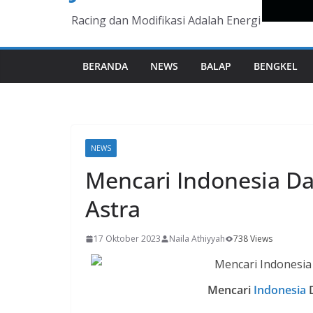
Racing dan Modifikasi Adalah Energi
BERANDA
NEWS
BALAP
BENGKEL
NEWS
Mencari Indonesia D
Astra
17 Oktober 2023
Naila Athiyyah
738 Views
Mencari
Indonesia
D