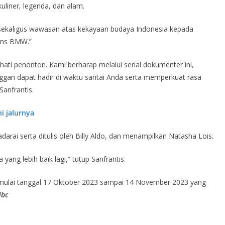
 kuliner, legenda, dan alam.
n sekaligus wawasan atas kekayaan budaya Indonesia kepada
ans BMW.”
hati penonton. Kami berharap melalui serial dokumenter ini,
gan dapat hadir di waktu santai Anda serta memperkuat rasa
anfrantis.
i jalurnya
darai serta ditulis oleh Billy Aldo, dan menampilkan Natasha Lois.
ang lebih baik lagi,” tutup Sanfrantis.
IB mulai tanggal 17 Oktober 2023 sampai 14 November 2023 yang
jbc