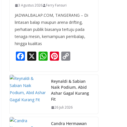
3 Agustus 2026
Ferry Fansuri
JADWALBALAP.COM, TANGERANG – Di
lintasan balap maupun arena drifting,
perhatian publik biasanya tertuju pada
tenaga mesin, kemampuan pembalap,
hingga kualitas
F
X
W
Pi
C
ac
h
nt
o
e
at
er
p
b
s
e
y
Reynaldi & Sabian
Naik Podium, Abid
o
A
st
Li
Ashar Gagal Kurang
o
p
n
Fit
k
p
k
26 Juli 2026
Candra Hermawan