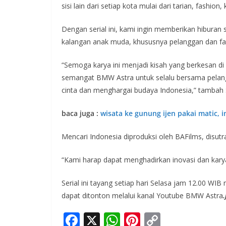
sisi lain dari setiap kota mulai dari tarian, fashion,
Dengan serial ini, kami ingin memberikan hibura
kalangan anak muda, khususnya pelanggan dan f
“Semoga karya ini menjadi kisah yang berkesan di 
semangat BMW Astra untuk selalu bersama pelang
cinta dan menghargai budaya Indonesia,” tambah S
baca juga :
wisata ke gunung ijen pakai matic, in
Mencari Indonesia diproduksi oleh BAFilms, disutra
“Kami harap dapat menghadirkan inovasi dan karya y
Serial ini tayang setiap hari Selasa jam 12.00 W
dapat ditonton melalui kanal Youtube BMW Astra
.
F
X
W
Pi
C