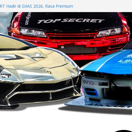
ro Down Time Dari Mitsubishi Fuso Bikin
RT Hadir di GIIAS 2026, Rasa Premium
d
Makin Menyebar ke Luar Jabodetabek,
Jadi Daya Tarik
LC 200 4MATIC, Puncak Inovasi
 Tahun di GIIAS 2026
tur Honda di GIIAS 2026