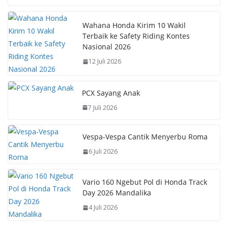
o
p
n
k
p
k
Wahana Honda Kirim 10 Wakil
Terbaik ke Safety Riding Kontes
Nasional 2026
12 Juli 2026
PCX Sayang Anak
7 Juli 2026
Vespa-Vespa Cantik Menyerbu Roma
6 Juli 2026
Vario 160 Ngebut Pol di Honda Track
Day 2026 Mandalika
4 Juli 2026