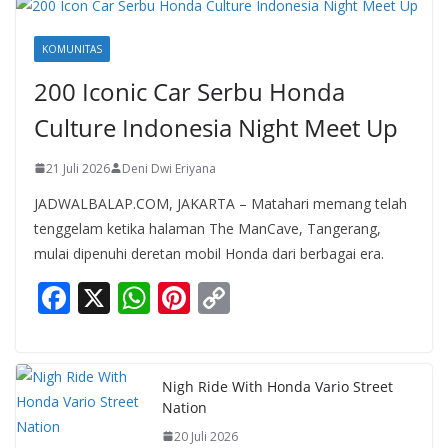
KOMUNITAS
200 Iconic Car Serbu Honda
Culture Indonesia Night Meet Up
21 Juli 2026
Deni Dwi Eriyana
JADWALBALAP.COM, JAKARTA – Matahari memang telah
tenggelam ketika halaman The ManCave, Tangerang,
mulai dipenuhi deretan mobil Honda dari berbagai era.
F
X
W
Pi
C
ac
h
nt
o
e
at
er
p
b
s
e
y
Nigh Ride With Honda Vario Street
Nation
o
A
st
Li
20 Juli 2026