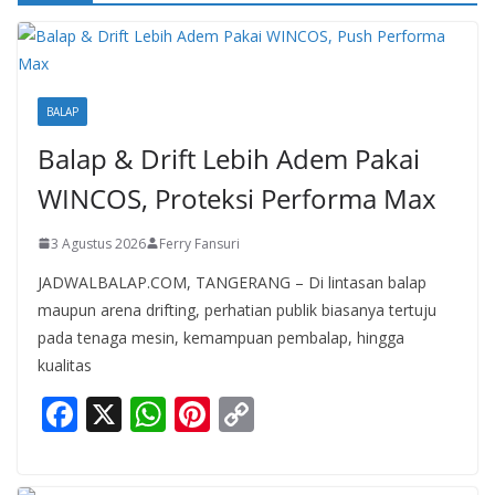
BALAP
Balap & Drift Lebih Adem Pakai
WINCOS, Proteksi Performa Max
3 Agustus 2026
Ferry Fansuri
JADWALBALAP.COM, TANGERANG – Di lintasan balap
maupun arena drifting, perhatian publik biasanya tertuju
pada tenaga mesin, kemampuan pembalap, hingga
kualitas
F
X
W
Pi
C
ac
h
nt
o
e
at
er
p