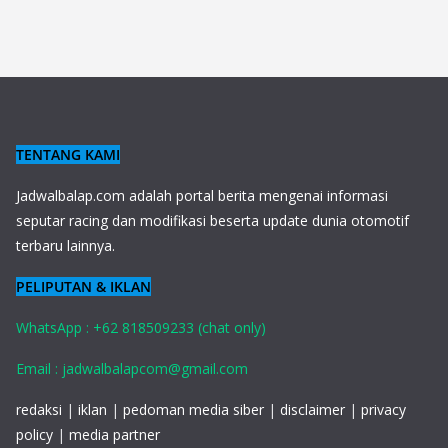
TENTANG KAMI
J
adwalbalap.com adalah portal berita mengenai informasi
seputar racing dan modifikasi beserta update dunia otomotif
terbaru lainnya.
PELIPUTAN & IKLAN
WhatsApp : +62 818509233 (chat only)
Email : jadwalbalapcom@gmail.com
redaksi
|
iklan
|
pedoman media siber
|
disclaimer
|
privacy
policy
|
media partner