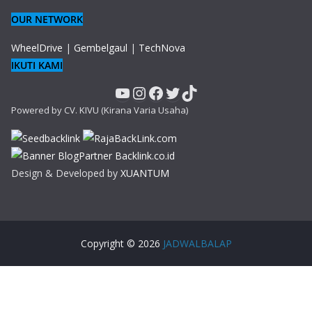
OUR NETWORK
WheelDrive
|
Gembelgaul
|
TechNova
IKUTI KAMI
YouTube
Instagram
Facebook
Twitter
TikTok
Powered by CV. KIVU (Kirana Varia Usaha)
Design & Developed by
XUANTUM
Copyright © 2026
JADWALBALAP