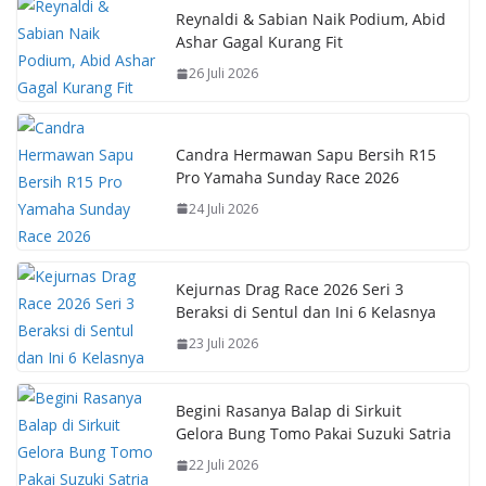
b
s
e
y
Reynaldi & Sabian Naik Podium, Abid
Ashar Gagal Kurang Fit
o
A
st
Li
26 Juli 2026
o
p
n
k
p
k
Candra Hermawan Sapu Bersih R15
Pro Yamaha Sunday Race 2026
24 Juli 2026
Kejurnas Drag Race 2026 Seri 3
Beraksi di Sentul dan Ini 6 Kelasnya
23 Juli 2026
Begini Rasanya Balap di Sirkuit
Gelora Bung Tomo Pakai Suzuki Satria
22 Juli 2026