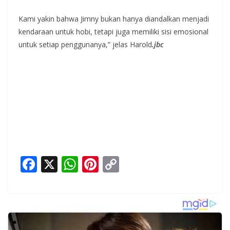
Kami yakin bahwa Jimny bukan hanya diandalkan menjadi
kendaraan untuk hobi, tetapi juga memiliki sisi emosional
untuk setiap penggunanya,” jelas Harold
.jbc
F
X
W
Pi
C
ac
h
nt
o
e
at
er
p
b
s
e
y
o
A
st
Li