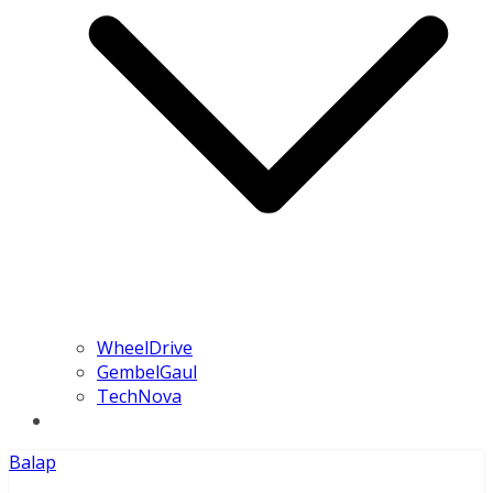
WheelDrive
GembelGaul
TechNova
Balap