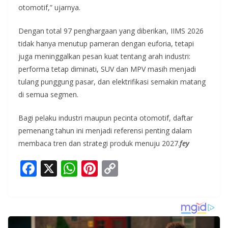
otomotif,” ujarnya.
Dengan total 97 penghargaan yang diberikan, IIMS 2026
tidak hanya menutup pameran dengan euforia, tetapi
juga meninggalkan pesan kuat tentang arah industri:
performa tetap diminati, SUV dan MPV masih menjadi
tulang punggung pasar, dan elektrifikasi semakin matang
di semua segmen.
Bagi pelaku industri maupun pecinta otomotif, daftar
pemenang tahun ini menjadi referensi penting dalam
membaca tren dan strategi produk menuju 2027.
fey
F
X
W
Pi
C
ac
h
nt
o
e
at
er
p
b
s
e
y