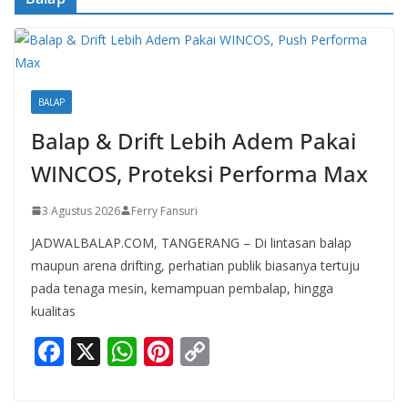
BALAP
Balap & Drift Lebih Adem Pakai
WINCOS, Proteksi Performa Max
3 Agustus 2026
Ferry Fansuri
JADWALBALAP.COM, TANGERANG – Di lintasan balap
maupun arena drifting, perhatian publik biasanya tertuju
pada tenaga mesin, kemampuan pembalap, hingga
kualitas
F
X
W
Pi
C
ac
h
nt
o