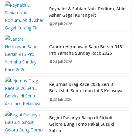
e
at
er
p
b
s
e
y
Reynaldi & Sabian Naik Podium, Abid
Ashar Gagal Kurang Fit
o
A
st
Li
26 Juli 2026
o
p
n
k
p
k
Candra Hermawan Sapu Bersih R15
Pro Yamaha Sunday Race 2026
24 Juli 2026
Kejurnas Drag Race 2026 Seri 3
Beraksi di Sentul dan Ini 6 Kelasnya
23 Juli 2026
Begini Rasanya Balap di Sirkuit
Gelora Bung Tomo Pakai Suzuki
Satria