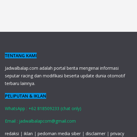
TENTANG KAMI
J
adwalbalap.com adalah portal berita mengenai informasi
seputar racing dan modifikasi beserta update dunia otomotif
terbaru lainnya.
PELIPUTAN & IKLAN
WhatsApp : +62 818509233 (chat only)
Email : jadwalbalapcom@gmail.com
redaksi
|
iklan
|
pedoman media siber
|
disclaimer
|
privacy