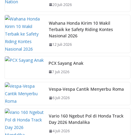
o
A
st
Li
20 Juli 2026
o
p
n
k
p
k
Wahana Honda Kirim 10 Wakil
Terbaik ke Safety Riding Kontes
Nasional 2026
12 Juli 2026
PCX Sayang Anak
7 Juli 2026
Vespa-Vespa Cantik Menyerbu Roma
6 Juli 2026
Vario 160 Ngebut Pol di Honda Track
Day 2026 Mandalika
4 Juli 2026