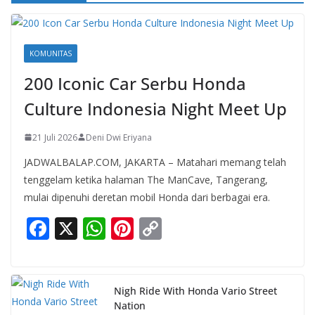
KOMUNITAS
200 Iconic Car Serbu Honda
Culture Indonesia Night Meet Up
21 Juli 2026
Deni Dwi Eriyana
JADWALBALAP.COM, JAKARTA – Matahari memang telah
tenggelam ketika halaman The ManCave, Tangerang,
mulai dipenuhi deretan mobil Honda dari berbagai era.
F
X
W
Pi
C
ac
h
nt
o
e
at
er
p
b
s
e
y
Nigh Ride With Honda Vario Street
Nation