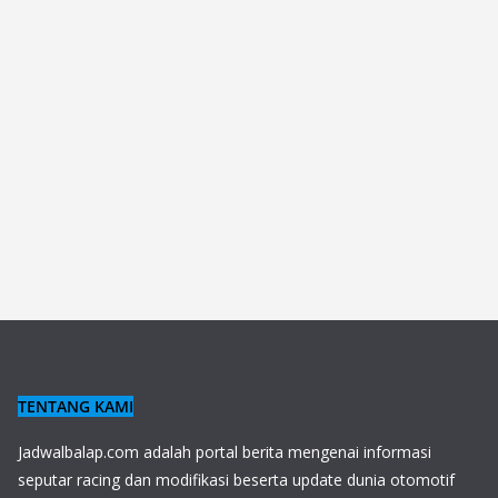
TENTANG KAMI
J
adwalbalap.com adalah portal berita mengenai informasi
seputar racing dan modifikasi beserta update dunia otomotif