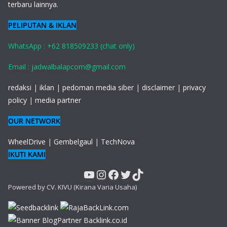
terbaru lainnya.
PELIPUTAN & IKLAN
WhatsApp : +62 818509233 (chat only)
Email : jadwalbalapcom@gmail.com
redaksi
|
iklan
|
pedoman media siber
|
disclaimer
|
privacy
policy
|
media partner
OUR NETWORK
WheelDrive
|
Gembelgaul
|
TechNova
IKUTI KAMI
YouTube
Instagram
Facebook
Twitter
TikTok
Powered by CV. KIVU (Kirana Varia Usaha)