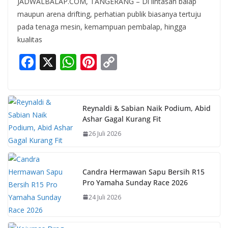
JADWALBALAP.COM, TANGERANG – Di lintasan balap
maupun arena drifting, perhatian publik biasanya tertuju
pada tenaga mesin, kemampuan pembalap, hingga
kualitas
F
X
W
Pi
C
ac
h
nt
o
e
at
er
p
b
s
e
y
Reynaldi & Sabian Naik Podium, Abid
Ashar Gagal Kurang Fit
o
A
st
Li
26 Juli 2026
o
p
n
k
p
k
Candra Hermawan Sapu Bersih R15
Pro Yamaha Sunday Race 2026
24 Juli 2026