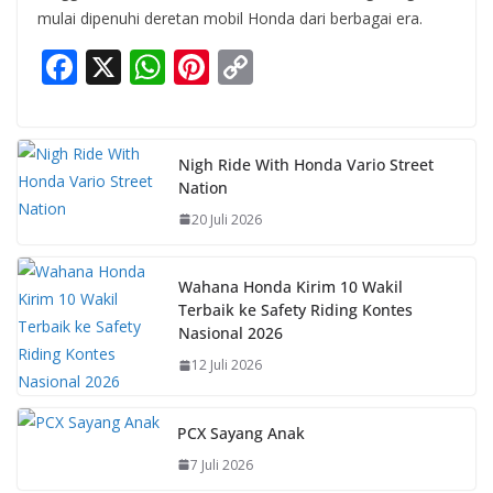
mulai dipenuhi deretan mobil Honda dari berbagai era.
F
X
W
Pi
C
ac
h
nt
o
e
at
er
p
b
s
e
y
Nigh Ride With Honda Vario Street
Nation
o
A
st
Li
20 Juli 2026
o
p
n
k
p
k
Wahana Honda Kirim 10 Wakil
Terbaik ke Safety Riding Kontes
Nasional 2026
12 Juli 2026
PCX Sayang Anak
7 Juli 2026