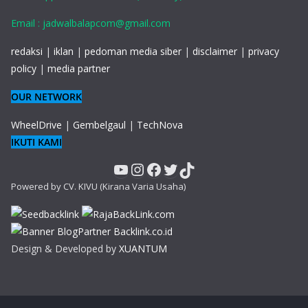
Email : jadwalbalapcom@gmail.com
redaksi
|
iklan
|
pedoman media siber
|
disclaimer
|
privacy
policy
|
media partner
OUR NETWORK
WheelDrive
|
Gembelgaul
|
TechNova
IKUTI KAMI
YouTube
Instagram
Facebook
Twitter
TikTok
Powered by CV. KIVU (Kirana Varia Usaha)
Design & Developed by
XUANTUM