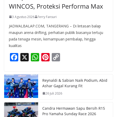
WINCOS, Proteksi Performa Max
3 Agustus 2026
Ferry Fansuri
JADWALBALAP.COM, TANGERANG – Di lintasan balap
maupun arena drifting, perhatian publik biasanya tertuju
pada tenaga mesin, kemampuan pembalap, hingga
kualitas
F
X
W
Pi
C
ac
h
nt
o
e
at
er
p
b
s
e
y
Reynaldi & Sabian Naik Podium, Abid
Ashar Gagal Kurang Fit
o
A
st
Li
26 Juli 2026
o
p
n
k
p
k
Candra Hermawan Sapu Bersih R15
Pro Yamaha Sunday Race 2026