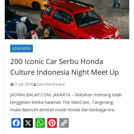
KOMUNITAS
200 Iconic Car Serbu Honda
Culture Indonesia Night Meet Up
21 Juli 2026
Deni Dwi Eriyana
JADWALBALAP.COM, JAKARTA – Matahari memang telah
tenggelam ketika halaman The ManCave, Tangerang,
mulai dipenuhi deretan mobil Honda dari berbagai era.
F
X
W
Pi
C
ac
h
nt
o