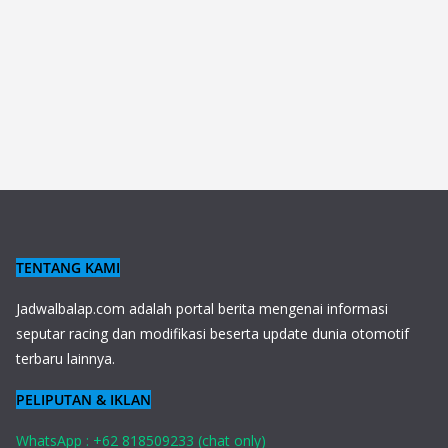
TENTANG KAMI
J
adwalbalap.com adalah portal berita mengenai informasi
seputar racing dan modifikasi beserta update dunia otomotif
terbaru lainnya.
PELIPUTAN & IKLAN
WhatsApp : +62 818509233 (chat only)