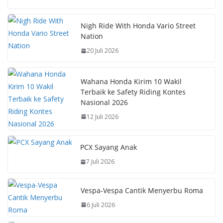
e
at
er
p
b
s
e
y
Nigh Ride With Honda Vario Street
Nation
o
A
st
Li
20 Juli 2026
o
p
n
k
p
k
Wahana Honda Kirim 10 Wakil
Terbaik ke Safety Riding Kontes
Nasional 2026
12 Juli 2026
PCX Sayang Anak
7 Juli 2026
Vespa-Vespa Cantik Menyerbu Roma
6 Juli 2026