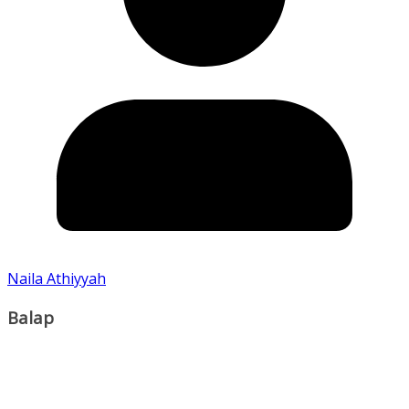
Naila Athiyyah
Balap