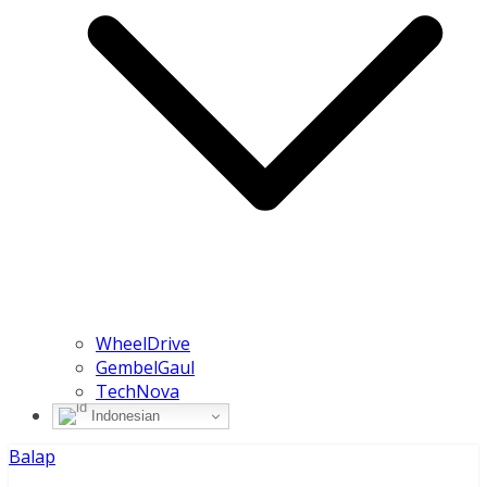
WheelDrive
GembelGaul
TechNova
Indonesian
Balap