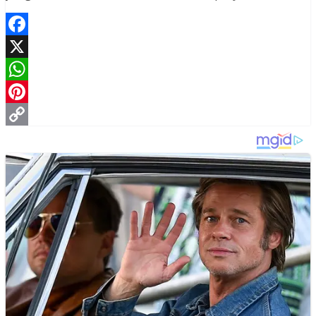
Facebook
X
WhatsApp
Pinterest
Copy
Link