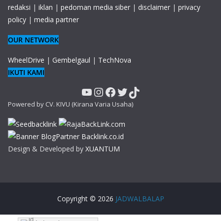
redaksi
|
iklan
|
pedoman media siber
|
disclaimer
|
privacy
policy
|
media partner
OUR NETWORK
WheelDrive
|
Gembelgaul
|
TechNova
IKUTI KAMI
YouTube
Instagram
Facebook
Twitter
TikTok
Powered by CV. KIVU (Kirana Varia Usaha)
Design & Developed by
XUANTUM
Copyright © 2026
JADWALBALAP