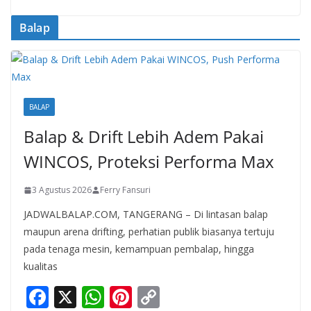
Balap
BALAP
Balap & Drift Lebih Adem Pakai
WINCOS, Proteksi Performa Max
3 Agustus 2026
Ferry Fansuri
JADWALBALAP.COM, TANGERANG – Di lintasan balap
maupun arena drifting, perhatian publik biasanya tertuju
pada tenaga mesin, kemampuan pembalap, hingga
kualitas
F
X
W
Pi
C