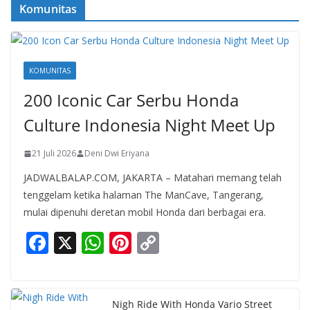
Komunitas
KOMUNITAS
200 Iconic Car Serbu Honda
Culture Indonesia Night Meet Up
21 Juli 2026
Deni Dwi Eriyana
JADWALBALAP.COM, JAKARTA – Matahari memang telah
tenggelam ketika halaman The ManCave, Tangerang,
mulai dipenuhi deretan mobil Honda dari berbagai era.
F
X
W
Pi
C
ac
h
nt
o
e
at
er
p
b
s
e
y
Nigh Ride With Honda Vario Street