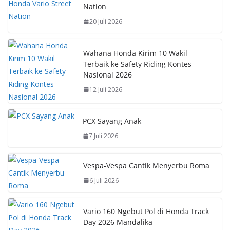
Nation
o
A
st
Li
20 Juli 2026
o
p
n
k
p
k
Wahana Honda Kirim 10 Wakil
Terbaik ke Safety Riding Kontes
Nasional 2026
12 Juli 2026
PCX Sayang Anak
7 Juli 2026
Vespa-Vespa Cantik Menyerbu Roma
6 Juli 2026
Vario 160 Ngebut Pol di Honda Track
Day 2026 Mandalika