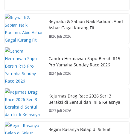
ac
h
nt
o
e
at
er
p
b
s
e
y
Reynaldi & Sabian Naik Podium, Abid
Ashar Gagal Kurang Fit
o
A
st
Li
26 Juli 2026
o
p
n
k
p
k
Candra Hermawan Sapu Bersih R15
Pro Yamaha Sunday Race 2026
24 Juli 2026
Kejurnas Drag Race 2026 Seri 3
Beraksi di Sentul dan Ini 6 Kelasnya
23 Juli 2026
Begini Rasanya Balap di Sirkuit