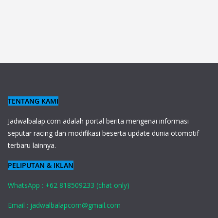
TENTANG KAMI
J
adwalbalap.com adalah portal berita mengenai informasi
seputar racing dan modifikasi beserta update dunia otomotif
terbaru lainnya.
PELIPUTAN & IKLAN
WhatsApp : +62 818509233 (chat only)
Email : jadwalbalapcom@gmail.com