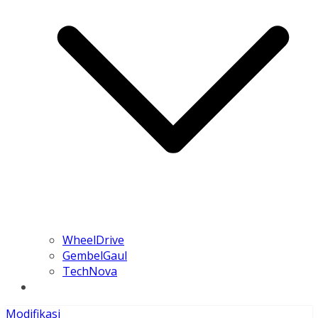
WheelDrive
GembelGaul
TechNova
Modifikasi