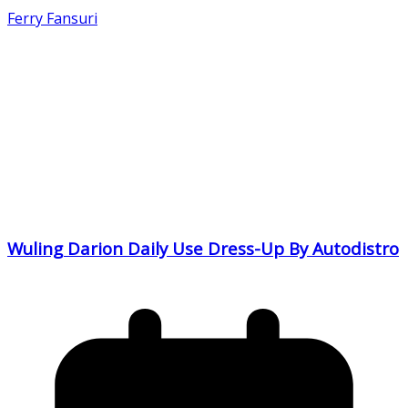
Ferry Fansuri
Wuling Darion Daily Use Dress-Up By Autodistro