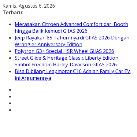
Skip
Kamis, Agustus 6, 2026
to
Terbaru:
content
Merasakan Citroën Advanced Comfort dari Booth
hingga Balik Kemudi GIIAS 2026
Jeep Rayakan 85 Tahun-nya di GIIAS 2026 Dengan
Wrangler Anniversary Edition
Polytron G3+ Special HSR Wheel GIIAS 2026
Street Glide & Heritage Classic Liberty Edition,
Simbol Freedom Harley-Davidson GIIAS 2026
Bisa Dibilang Leapmotor C10 Adalah Family Car EV,
ini Argumennya