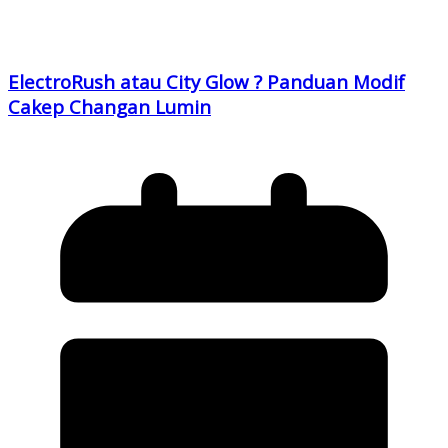
ElectroRush atau City Glow ? Panduan Modif
Cakep Changan Lumin