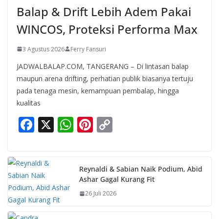
Balap & Drift Lebih Adem Pakai
WINCOS, Proteksi Performa Max
3 Agustus 2026
Ferry Fansuri
JADWALBALAP.COM, TANGERANG – Di lintasan balap
maupun arena drifting, perhatian publik biasanya tertuju
pada tenaga mesin, kemampuan pembalap, hingga
kualitas
F
X
W
Pi
C
ac
h
nt
o
e
at
er
p
b
s
e
y
Reynaldi & Sabian Naik Podium, Abid
Ashar Gagal Kurang Fit
o
A
st
Li
26 Juli 2026
o
p
n
k
p
k