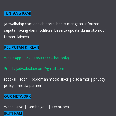
TENTANG KAMI
J
adwalbalap.com adalah portal berita mengenai informasi
seputar racing dan modifikasi beserta update dunia otomotif
terbaru lainnya.
PELIPUTAN & IKLAN
WhatsApp : +62 818509233 (chat only)
Email : jadwalbalapcom@gmail.com
redaksi
|
iklan
|
pedoman media siber
|
disclaimer
|
privacy
policy
|
media partner
OUR NETWORK
WheelDrive
|
Gembelgaul
|
TechNova
IKUTI KAMI