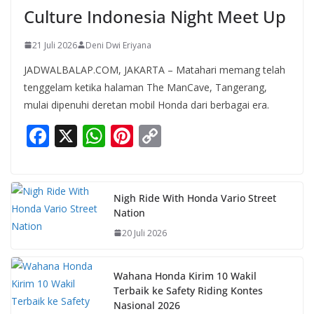
Culture Indonesia Night Meet Up
21 Juli 2026
Deni Dwi Eriyana
JADWALBALAP.COM, JAKARTA – Matahari memang telah
tenggelam ketika halaman The ManCave, Tangerang,
mulai dipenuhi deretan mobil Honda dari berbagai era.
F
X
W
Pi
C
ac
h
nt
o
e
at
er
p
b
s
e
y
Nigh Ride With Honda Vario Street
Nation
o
A
st
Li
20 Juli 2026
o
p
n
k
p
k
Wahana Honda Kirim 10 Wakil
Terbaik ke Safety Riding Kontes
Nasional 2026