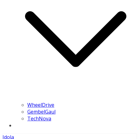
WheelDrive
GembelGaul
TechNova
Idola