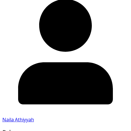
Naila Athiyyah