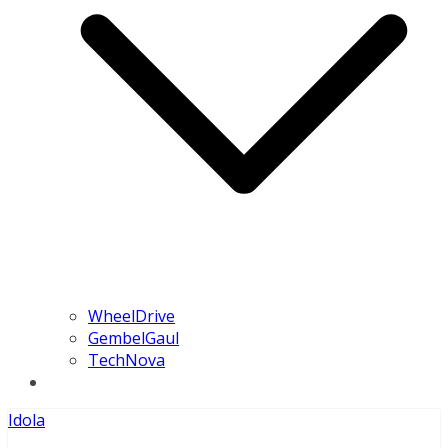
WheelDrive
GembelGaul
TechNova
Idola