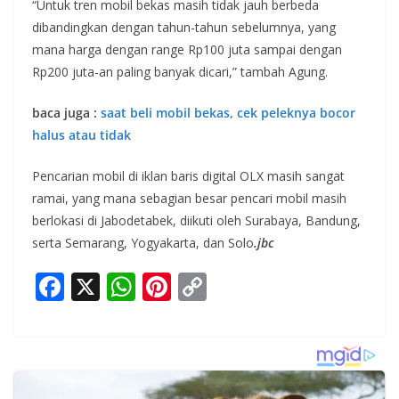
“Untuk tren mobil bekas masih tidak jauh berbeda
dibandingkan dengan tahun-tahun sebelumnya, yang
mana harga dengan range Rp100 juta sampai dengan
Rp200 juta-an paling banyak dicari,” tambah Agung.
baca juga :
saat beli mobil bekas, cek peleknya bocor
halus atau tidak
Pencarian mobil di iklan baris digital OLX masih sangat
ramai, yang mana sebagian besar pencari mobil masih
berlokasi di Jabodetabek, diikuti oleh Surabaya, Bandung,
serta Semarang, Yogyakarta, dan Solo
.jbc
F
X
W
Pi
C
ac
h
nt
o
e
at
er
p
b
s
e
y