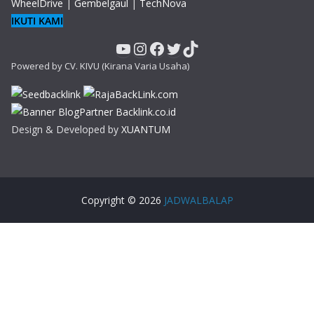
WheelDrive
|
Gembelgaul
|
TechNova
IKUTI KAMI
YouTube
Instagram
Facebook
Twitter
TikTok
Powered by CV. KIVU (Kirana Varia Usaha)
Design & Developed by
XUANTUM
Copyright © 2026
JADWALBALAP