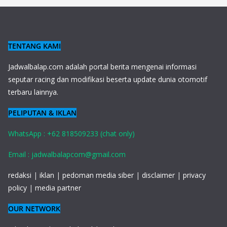
TENTANG KAMI
J
adwalbalap.com adalah portal berita mengenai informasi
seputar racing dan modifikasi beserta update dunia otomotif
terbaru lainnya.
PELIPUTAN & IKLAN
WhatsApp : +62 818509233 (chat only)
Email : jadwalbalapcom@gmail.com
redaksi
|
iklan
|
pedoman media siber
|
disclaimer
|
privacy
policy
|
media partner
OUR NETWORK