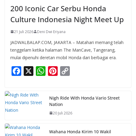
200 Iconic Car Serbu Honda
Culture Indonesia Night Meet Up
21 Juli 2026
Deni Dwi Eriyana
JADWALBALAP.COM, JAKARTA – Matahari memang telah
tenggelam ketika halaman The ManCave, Tangerang,
mulai dipenuhi deretan mobil Honda dari berbagai era.
F
X
W
Pi
C
ac
h
nt
o
e
at
er
p
b
s
e
y
Nigh Ride With Honda Vario Street
Nation
o
A
st
Li
20 Juli 2026
o
p
n
k
p
k
Wahana Honda Kirim 10 Wakil