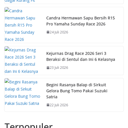
o
p
n
k
p
k
Candra Hermawan Sapu Bersih R15
Pro Yamaha Sunday Race 2026
24 Juli 2026
Kejurnas Drag Race 2026 Seri 3
Beraksi di Sentul dan Ini 6 Kelasnya
23 Juli 2026
Begini Rasanya Balap di Sirkuit
Gelora Bung Tomo Pakai Suzuki
Satria
22 Juli 2026
Terpopuler