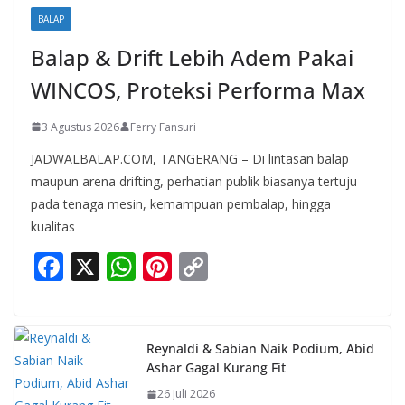
BALAP
Balap & Drift Lebih Adem Pakai
WINCOS, Proteksi Performa Max
3 Agustus 2026
Ferry Fansuri
JADWALBALAP.COM, TANGERANG – Di lintasan balap
maupun arena drifting, perhatian publik biasanya tertuju
pada tenaga mesin, kemampuan pembalap, hingga
kualitas
F
X
W
Pi
C
ac
h
nt
o
e
at
er
p
b
s
e
y
Reynaldi & Sabian Naik Podium, Abid
Ashar Gagal Kurang Fit
o
A
st
Li
26 Juli 2026