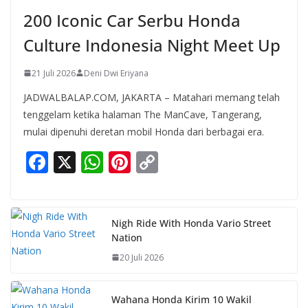
200 Iconic Car Serbu Honda
Culture Indonesia Night Meet Up
21 Juli 2026
Deni Dwi Eriyana
JADWALBALAP.COM, JAKARTA – Matahari memang telah
tenggelam ketika halaman The ManCave, Tangerang,
mulai dipenuhi deretan mobil Honda dari berbagai era.
F
X
W
Pi
C
ac
h
nt
o
e
at
er
p
b
s
e
y
Nigh Ride With Honda Vario Street
Nation
o
A
st
Li
20 Juli 2026
o
p
n
k
p
k
Wahana Honda Kirim 10 Wakil