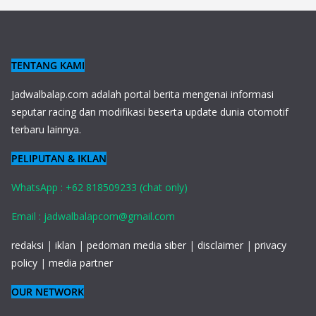
TENTANG KAMI
J
adwalbalap.com adalah portal berita mengenai informasi
seputar racing dan modifikasi beserta update dunia otomotif
terbaru lainnya.
PELIPUTAN & IKLAN
WhatsApp : +62 818509233 (chat only)
Email : jadwalbalapcom@gmail.com
redaksi
|
iklan
|
pedoman media siber
|
disclaimer
|
privacy
policy
|
media partner
OUR NETWORK