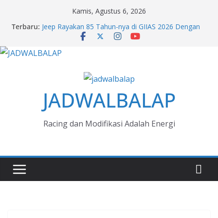
Skip
Kamis, Agustus 6, 2026
to
Terbaru:
Jeep Rayakan 85 Tahun-nya di GIIAS 2026 Dengan
content
Wrangler Anniversary Edition
Polytron G3+ Special HSR Wheel GIIAS 2026
Street Glide & Heritage Classic Liberty Edition,
Simbol Freedom Harley-Davidson GIIAS 2026
Bisa Dibilang Leapmotor C10 Adalah Family Car EV,
ini Argumennya
JADWALBALAP
Merasakan Citroën Advanced Comfort dari Booth
hingga Balik Kemudi GIIAS 2026
Racing dan Modifikasi Adalah Energi