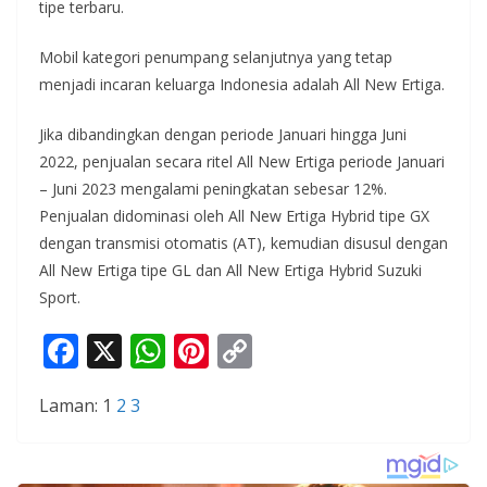
tipe terbaru.
Mobil kategori penumpang selanjutnya yang tetap
menjadi incaran keluarga Indonesia adalah All New Ertiga.
Jika dibandingkan dengan periode Januari hingga Juni
2022, penjualan secara ritel All New Ertiga periode Januari
– Juni 2023 mengalami peningkatan sebesar 12%.
Penjualan didominasi oleh All New Ertiga Hybrid tipe GX
dengan transmisi otomatis (AT), kemudian disusul dengan
All New Ertiga tipe GL dan All New Ertiga Hybrid Suzuki
Sport.
F
X
W
Pi
C
ac
h
nt
o
Laman:
1
2
3
e
at
er
p
b
s
e
y