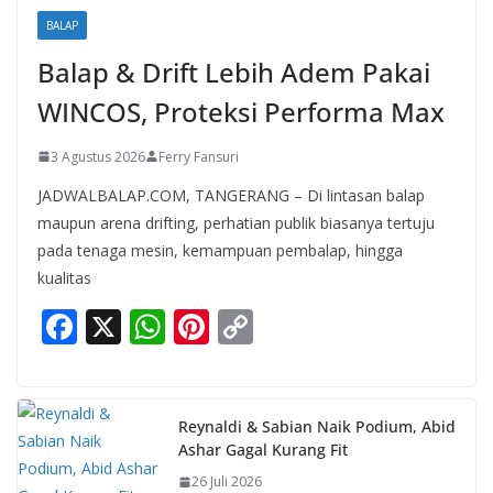
BALAP
Balap & Drift Lebih Adem Pakai
WINCOS, Proteksi Performa Max
3 Agustus 2026
Ferry Fansuri
JADWALBALAP.COM, TANGERANG – Di lintasan balap
maupun arena drifting, perhatian publik biasanya tertuju
pada tenaga mesin, kemampuan pembalap, hingga
kualitas
F
X
W
Pi
C
ac
h
nt
o
e
at
er
p
b
s
e
y
Reynaldi & Sabian Naik Podium, Abid
Ashar Gagal Kurang Fit
o
A
st
Li
26 Juli 2026