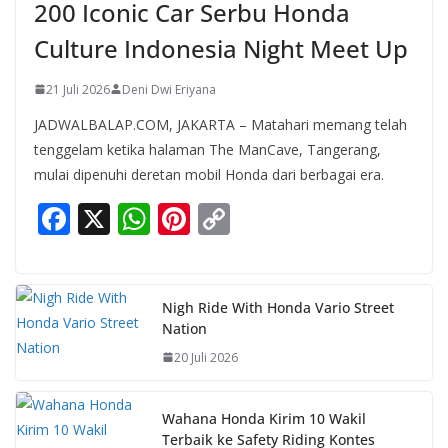
200 Iconic Car Serbu Honda
Culture Indonesia Night Meet Up
21 Juli 2026
Deni Dwi Eriyana
JADWALBALAP.COM, JAKARTA – Matahari memang telah
tenggelam ketika halaman The ManCave, Tangerang,
mulai dipenuhi deretan mobil Honda dari berbagai era.
F
X
W
Pi
C
ac
h
nt
o
e
at
er
p
b
s
e
y
Nigh Ride With Honda Vario Street
Nation
o
A
st
Li
20 Juli 2026
o
p
n
k
p
k
Wahana Honda Kirim 10 Wakil
Terbaik ke Safety Riding Kontes