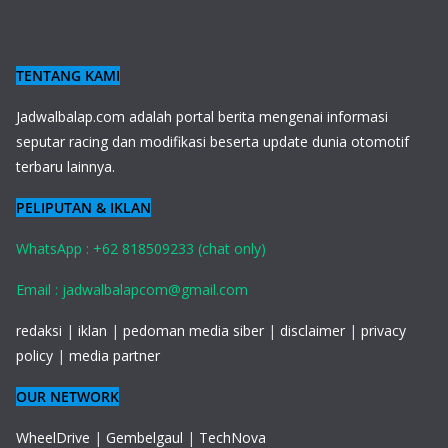
TENTANG KAMI
J
adwalbalap.com adalah portal berita mengenai informasi
seputar racing dan modifikasi beserta update dunia otomotif
terbaru lainnya.
PELIPUTAN & IKLAN
WhatsApp : +62 818509233 (chat only)
Email : jadwalbalapcom@gmail.com
redaksi
|
iklan
|
pedoman media siber
|
disclaimer
|
privacy
policy
|
media partner
OUR NETWORK
WheelDrive
|
Gembelgaul
|
TechNova