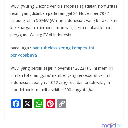
WEVI (Wuling Electric Vehicle Indonesia) adalah Komunitas
resmi yang didirikan pada tanggal 26 November 2022
dinaungi oleh SGMW (Wuling Indonesia), yang berazaskan
kekeluargaan, memberi informasi, serta edukasi kepada
pengguna Wuling EV di Indonesia.
baca juga :
ban tubeless sering kempes, ini
penyebabnya
WEVI yang berdiri sejak November 2022 lalu ini memiliki
jumlah total anggota/member yang tersebar di seluruh
Indonesia sebanyak 1.012 anggota, dan untuk wilayah
Jabodetabek memiliki sekitar 600 anggota
.jbc
F
X
W
Pi
C
ac
h
nt
o
e
at
er
p