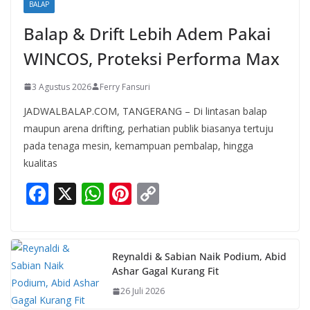
BALAP
Balap & Drift Lebih Adem Pakai
WINCOS, Proteksi Performa Max
3 Agustus 2026
Ferry Fansuri
JADWALBALAP.COM, TANGERANG – Di lintasan balap
maupun arena drifting, perhatian publik biasanya tertuju
pada tenaga mesin, kemampuan pembalap, hingga
kualitas
F
X
W
Pi
C
ac
h
nt
o
e
at
er
p
b
s
e
y
Reynaldi & Sabian Naik Podium, Abid
Ashar Gagal Kurang Fit
o
A
st
Li
26 Juli 2026
o
p
n