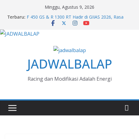
Skip
Minggu, Agustus 9, 2026
to
Terbaru:
F 450 GS & R 1300 RT Hadir di GIIAS 2026, Rasa
content
Premium dari BMW Motorrad
Penjualan JETOUR Makin Menyebar ke Luar
Jabodetabek, Karakter Adventure Jadi Daya Tarik
Jelajah Rasa Kimchi di Kia GIIAS 2026
Melihat Evolusi Kultur Honda di GIIAS 2026
Next Generation Zero Down Time Dari Mitsubishi
JADWALBALAP
Fuso Bikin Bisnis Aman Jaya
Racing dan Modifikasi Adalah Energi