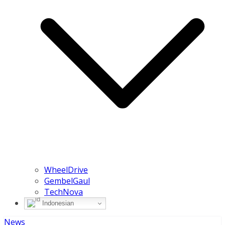
WheelDrive
GembelGaul
TechNova
Indonesian
News