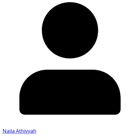
Naila Athiyyah