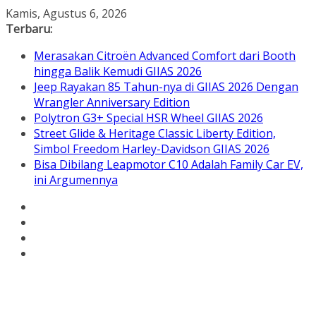
Skip
Kamis, Agustus 6, 2026
to
Terbaru:
content
Merasakan Citroën Advanced Comfort dari Booth
hingga Balik Kemudi GIIAS 2026
Jeep Rayakan 85 Tahun-nya di GIIAS 2026 Dengan
Wrangler Anniversary Edition
Polytron G3+ Special HSR Wheel GIIAS 2026
Street Glide & Heritage Classic Liberty Edition,
Simbol Freedom Harley-Davidson GIIAS 2026
Bisa Dibilang Leapmotor C10 Adalah Family Car EV,
ini Argumennya