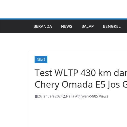
BERANDA
NEWS
BALAP
BENGKEL
NEWS
Test WLTP 430 km da
Chery Omada E5 Jos 
26 Januari 2024
Naila Athiyyah
985 Views