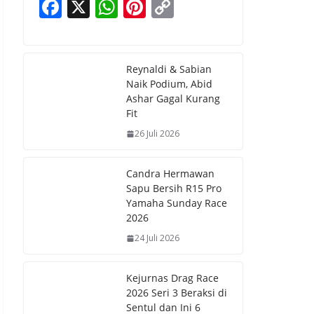
F
X
W
Pi
C
ac
h
nt
o
e
at
er
p
b
s
e
y
Reynaldi & Sabian
Naik Podium, Abid
o
A
st
Li
Ashar Gagal Kurang
o
p
n
Fit
k
p
k
26 Juli 2026
Candra Hermawan
Sapu Bersih R15 Pro
Yamaha Sunday Race
2026
24 Juli 2026
Kejurnas Drag Race
2026 Seri 3 Beraksi di
Sentul dan Ini 6