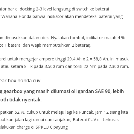
ator bar di docking 2-3 level langsung di switch ke baterai
ff Wahana Honda bahwa indikator akan mendeteksi baterai yang
i dan dimasukkan dalam dek. Nyalakan tombol, indikator malah 4 %
copot 1 baterai dan wajib membutuhkan 2 baterai).
arel untuk mengejar ampere tinggi 29,4 Ah x 2 = 58,8 Ah. Ini masuk
W atau setara 8 Tk pada 3.500 rpm dan torsi 22 Nm pada 2.300 rpm.
 gearbox yang masih dilumasi oli gardan SAE 90, lebih
oth tidak nyentak.
patkan 52 %, cukup untuk melaju lagi ke Puncak. Jam 12 siang kita
abkan jalan lagi ramai dan tanjakan, Baterai CUV e: terkuras
lakukan charge di SPKLU Cipayung.