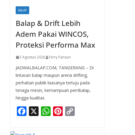
BALAP
Balap & Drift Lebih
Adem Pakai WINCOS,
Proteksi Performa Max
3 Agustus 2026
Ferry Fansuri
JADWALBALAP.COM, TANGERANG – Di
lintasan balap maupun arena drifting,
perhatian publik biasanya tertuju pada
tenaga mesin, kemampuan pembalap,
hingga kualitas
F
X
W
Pi
C
ac
h
nt
o
e
at
er
p