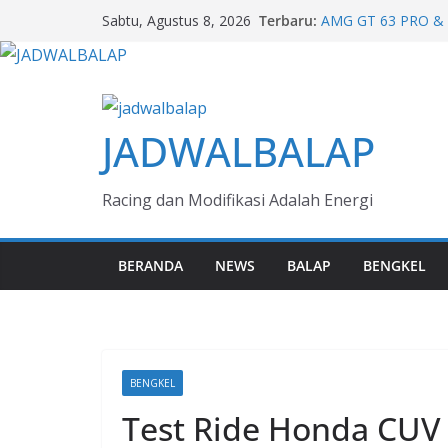
Skip
Penjualan JETOUR 
Terbaru:
Sabtu, Agustus 8, 2026
Karakter Adventure 
to
AMG GT 63 PRO & G
content
Mercedes-Benz 140
Melihat Evolusi Kul
Next Generation Ze
JADWALBALAP
Bisnis Aman Jaya
F 450 GS & R 1300 
dari BMW Motorra
Racing dan Modifikasi Adalah Energi
BERANDA
NEWS
BALAP
BENGKEL
BENGKEL
Test Ride Honda CUV e