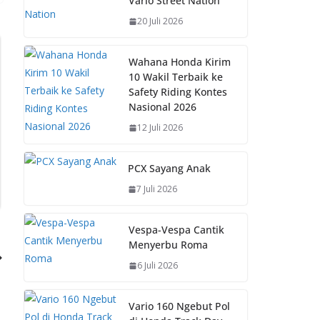
Vario Street Nation
o
A
st
Li
20 Juli 2026
o
p
n
k
p
k
Wahana Honda Kirim
10 Wakil Terbaik ke
Safety Riding Kontes
Nasional 2026
12 Juli 2026
PCX Sayang Anak
7 Juli 2026
Vespa-Vespa Cantik
Menyerbu Roma
6 Juli 2026
Vario 160 Ngebut Pol