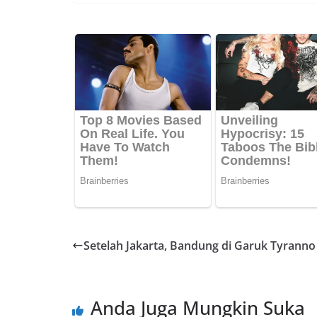
e
at
er
p
b
s
e
y
o
A
st
Li
o
p
n
k
p
k
Setelah Jakarta, Bandung di Garuk Tyranno
Anda Juga Mungkin Suka