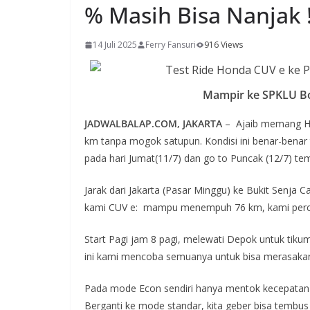
% Masih Bisa Nanjak 
14 Juli 2025
Ferry Fansuri
916 Views
Mampir ke SPKLU Bo
JADWALBALAP.COM, JAKARTA
– Ajaib memang Hond
km tanpa mogok satupun. Kondisi ini benar-bena
pada hari Jumat(11/7) dan go to Puncak (12/7) te
Jarak dari Jakarta (Pasar Minggu) ke Bukit Senja
kami CUV e: mampu menempuh 76 km, kami perca
Start Pagi jam 8 pagi, melewati Depok untuk tikum
ini kami mencoba semuanya untuk bisa merasakan se
Pada mode Econ sendiri hanya mentok kecepatan 
Berganti ke mode standar, kita geber bisa tembus