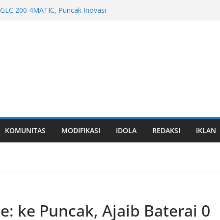
Makin Menyebar ke Luar Jabodetabek,
Jadi Daya Tarik
LC 200 4MATIC, Puncak Inovasi
 Tahun di GIIAS 2026
tur Honda di GIIAS 2026
ro Down Time Dari Mitsubishi Fuso Bikin
RT Hadir di GIIAS 2026, Rasa Premium
d
KOMUNITAS
MODIFIKASI
IDOLA
REDAKSI
IKLAN
: ke Puncak, Ajaib Baterai 0