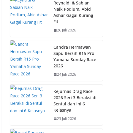
b
s
e
y
Reynaldi & Sabian
Naik Podium, Abid
o
A
st
Li
Ashar Gagal Kurang
o
p
n
Fit
k
p
k
26 Juli 2026
Candra Hermawan
Sapu Bersih R15 Pro
Yamaha Sunday Race
2026
24 Juli 2026
Kejurnas Drag Race
2026 Seri 3 Beraksi di
Sentul dan Ini 6
Kelasnya
23 Juli 2026