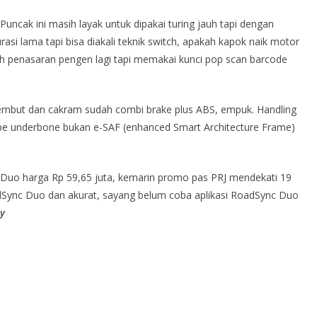
Puncak ini masih layak untuk dipakai turing jauh tapi dengan
asi lama tapi bisa diakali teknik switch, apakah kapok naik motor
lah penasaran pengen lagi tapi memakai kunci pop scan barcode
k lembut dan cakram sudah combi brake plus ABS, empuk. Handling
 tipe underbone bukan e-SAF (enhanced Smart Architecture Frame)
 Duo harga Rp 59,65 juta, kemarin promo pas PRJ mendekati 19
Sync Duo dan akurat, sayang belum coba aplikasi RoadSync Duo
ey