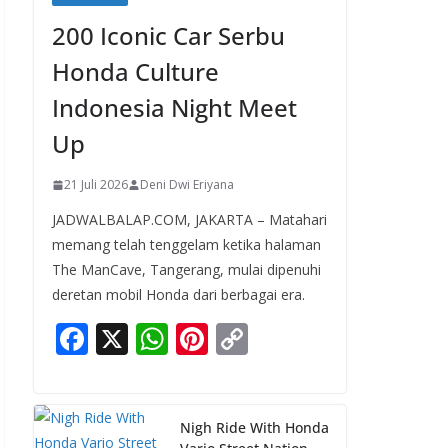
200 Iconic Car Serbu
Honda Culture
Indonesia Night Meet
Up
21 Juli 2026
Deni Dwi Eriyana
JADWALBALAP.COM, JAKARTA – Matahari
memang telah tenggelam ketika halaman
The ManCave, Tangerang, mulai dipenuhi
deretan mobil Honda dari berbagai era.
F
X
W
Pi
C
ac
h
nt
o
e
at
er
p
b
s
e
y
Nigh Ride With Honda