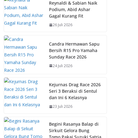
b
s
e
y
Reynaldi & Sabian Naik
Podium, Abid Ashar
o
A
st
Li
Gagal Kurang Fit
o
p
n
26 Juli 2026
k
p
k
Candra Hermawan Sapu
Bersih R15 Pro Yamaha
Sunday Race 2026
24 Juli 2026
Kejurnas Drag Race 2026
Seri 3 Beraksi di Sentul
dan Ini 6 Kelasnya
23 Juli 2026
Begini Rasanya Balap di
Sirkuit Gelora Bung
Tomo Pakai Suzuki Satria