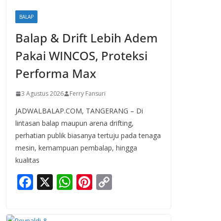
BALAP
Balap & Drift Lebih Adem
Pakai WINCOS, Proteksi
Performa Max
3 Agustus 2026
Ferry Fansuri
JADWALBALAP.COM, TANGERANG – Di
lintasan balap maupun arena drifting,
perhatian publik biasanya tertuju pada tenaga
mesin, kemampuan pembalap, hingga
kualitas
F
X
W
Pi
C
ac
h
nt
o
e
at
er
p