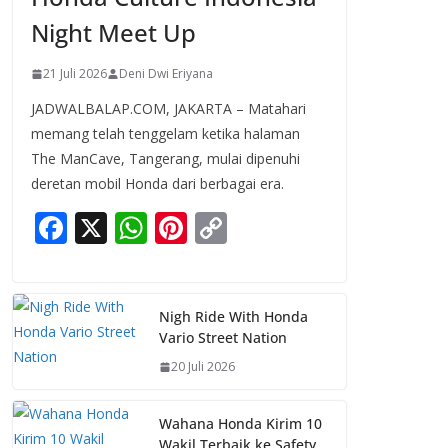
Night Meet Up
21 Juli 2026
Deni Dwi Eriyana
JADWALBALAP.COM, JAKARTA – Matahari
memang telah tenggelam ketika halaman
The ManCave, Tangerang, mulai dipenuhi
deretan mobil Honda dari berbagai era.
F
X
W
Pi
C
ac
h
nt
o
e
at
er
p
b
s
e
y
Nigh Ride With Honda
Vario Street Nation
o
A
st
Li
20 Juli 2026
o
p
n
k
p
k
Wahana Honda Kirim 10
Wakil Terbaik ke Safety