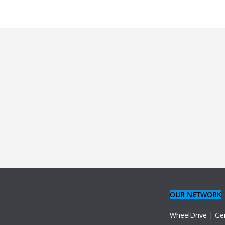
OUR NETWORK
WheelDrive
|
Ge