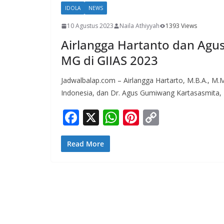
IDOLA
NEWS
10 Agustus 2023
Naila Athiyyah
1393 Views
Airlangga Hartanto dan Agu
MG di GIIAS 2023
Jadwalbalap.com – Airlangga Hartarto, M.B.A., M.
Indonesia, dan Dr. Agus Gumiwang Kartasasmita, M
F
X
W
Pi
C
ac
h
nt
o
e
at
er
p
Read More
b
s
e
y
o
A
st
Li
o
p
n
k
p
k