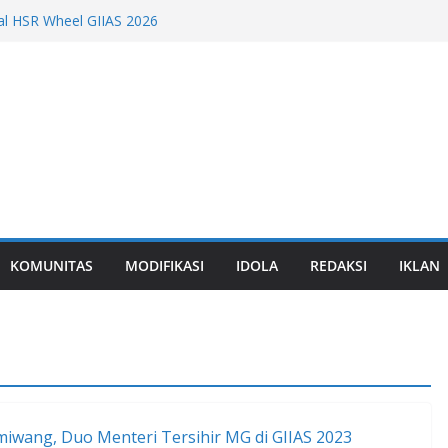
al HSR Wheel GIIAS 2026
LC 200 4MATIC, Puncak Inovasi
 Tahun di GIIAS 2026
remium Global dari EV hingga Formula 3
 Advanced Comfort dari Booth hingga
 2026
hun-nya di GIIAS 2026 Dengan Wrangler
KOMUNITAS
MODIFIKASI
IDOLA
REDAKSI
IKLAN