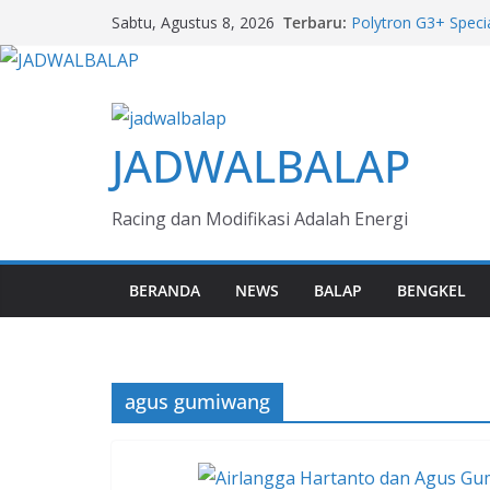
Skip
Terbaru:
Polytron G3+ Speci
Sabtu, Agustus 8, 2026
to
AMG GT 63 PRO & G
Mercedes-Benz 140
content
Giti, Inovasi Ban P
Merasakan Citroën
Balik Kemudi GIIAS
JADWALBALAP
Jeep Rayakan 85 Ta
Anniversary Edition
Racing dan Modifikasi Adalah Energi
BERANDA
NEWS
BALAP
BENGKEL
agus gumiwang