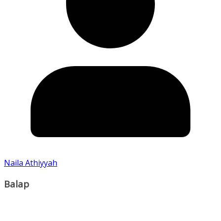
Naila Athiyyah
Balap