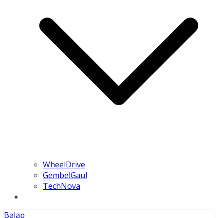
WheelDrive
GembelGaul
TechNova
Balap