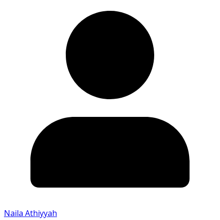
Naila Athiyyah