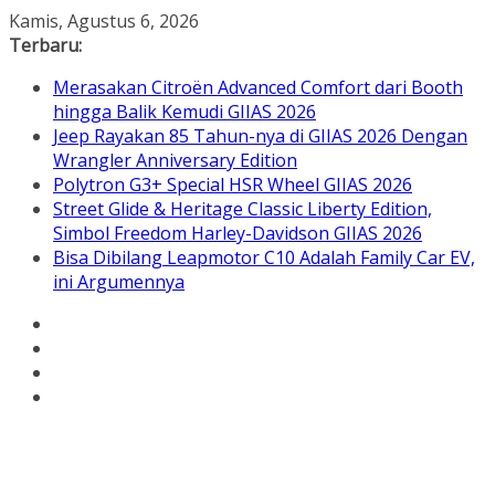
Skip
Kamis, Agustus 6, 2026
to
Terbaru:
content
Merasakan Citroën Advanced Comfort dari Booth
hingga Balik Kemudi GIIAS 2026
Jeep Rayakan 85 Tahun-nya di GIIAS 2026 Dengan
Wrangler Anniversary Edition
Polytron G3+ Special HSR Wheel GIIAS 2026
Street Glide & Heritage Classic Liberty Edition,
Simbol Freedom Harley-Davidson GIIAS 2026
Bisa Dibilang Leapmotor C10 Adalah Family Car EV,
ini Argumennya