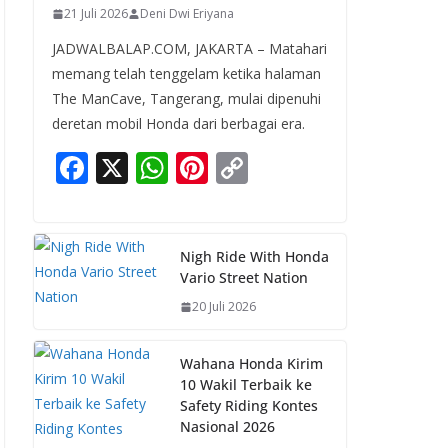
21 Juli 2026
Deni Dwi Eriyana
JADWALBALAP.COM, JAKARTA – Matahari
memang telah tenggelam ketika halaman
The ManCave, Tangerang, mulai dipenuhi
deretan mobil Honda dari berbagai era.
F
X
W
Pi
C
ac
h
nt
o
e
at
er
p
b
s
e
y
Nigh Ride With Honda
Vario Street Nation
o
A
st
Li
20 Juli 2026
o
p
n
k
p
k
Wahana Honda Kirim
10 Wakil Terbaik ke
Safety Riding Kontes
Nasional 2026