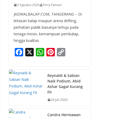
3 Agustus 2026
Ferry Fansuri
JADWALBALAP.COM, TANGERANG – Di
lintasan balap maupun arena drifting,
perhatian publik biasanya tertuju pada
tenaga mesin, kemampuan pembalap,
hingga kualitas
F
X
W
Pi
C
ac
h
nt
o
e
at
er
p
b
s
e
y
Reynaldi & Sabian
Naik Podium, Abid
o
A
st
Li
Ashar Gagal Kurang
o
p
n
Fit
k
p
k
26 Juli 2026
Candra Hermawan