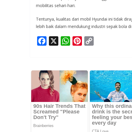
mobilitas sehari-hari.
Tentunya, kualitas dari mobil Hyundai ini tidak di
lebih baik dalam mendukung industri sepak bola di
F
X
W
Pi
C
ac
h
nt
o
e
at
er
p
b
s
e
y
o
A
st
Li
o
p
n
k
p
k