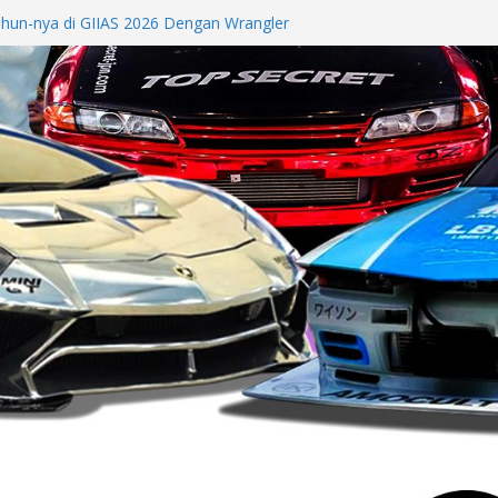
hun-nya di GIIAS 2026 Dengan Wrangler
al HSR Wheel GIIAS 2026
LC 200 4MATIC, Puncak Inovasi
 Tahun di GIIAS 2026
remium Global dari EV hingga Formula 3
 Advanced Comfort dari Booth hingga
 2026