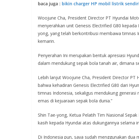
baca juga :
bikin charger HP mobil listrik sendi
Woojune Cha, President Director PT Hyundai Mot
menyerahkan unit Genesis Electrified G80 kepada 
yong, yang telah berkontribusi membawa timnas In
kemarin.
Penyerahan Ini merupakan bentuk apresiasi Hyun
dalam mendukung sepak bola tanah air, dimana se
Lebih lanjut Woojune Cha, President Director P
bahwa kehadiran Genesis Electrified G80 dari Hyu
timnas Indonesia, sekaligus mendukung generas
emas di kejuaraan sepak bola dunia.”
Shin Tae-yong, Ketua Pelatih Tim Nasional Sepak
kasih kepada Hyundai atas dukungannya selama in
Di Indonesia pun, saya sudah menggunakan dua 