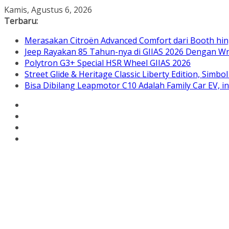
Skip
Kamis, Agustus 6, 2026
to
Terbaru:
content
Merasakan Citroën Advanced Comfort dari Booth hin
Jeep Rayakan 85 Tahun-nya di GIIAS 2026 Dengan Wra
Polytron G3+ Special HSR Wheel GIIAS 2026
Street Glide & Heritage Classic Liberty Edition, Sim
Bisa Dibilang Leapmotor C10 Adalah Family Car EV, 