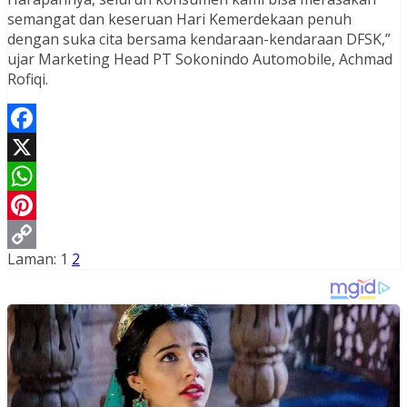
semangat dan keseruan Hari Kemerdekaan penuh
dengan suka cita bersama kendaraan-kendaraan DFSK,”
ujar Marketing Head PT Sokonindo Automobile, Achmad
Rofiqi.
Facebook
X
WhatsApp
Pinterest
Laman:
1
2
Copy
Link