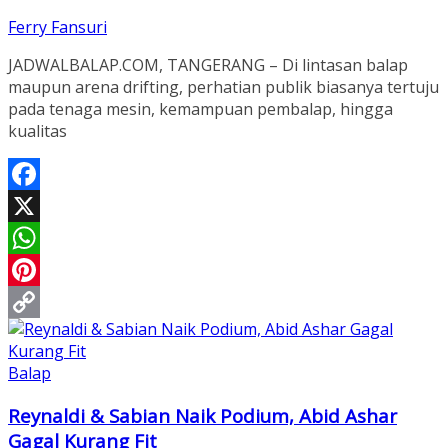
Ferry Fansuri
JADWALBALAP.COM, TANGERANG – Di lintasan balap
maupun arena drifting, perhatian publik biasanya tertuju
pada tenaga mesin, kemampuan pembalap, hingga
kualitas
Facebook
X
WhatsApp
Pinterest
Copy
Link
Balap
Reynaldi & Sabian Naik Podium, Abid Ashar
Gagal Kurang Fit