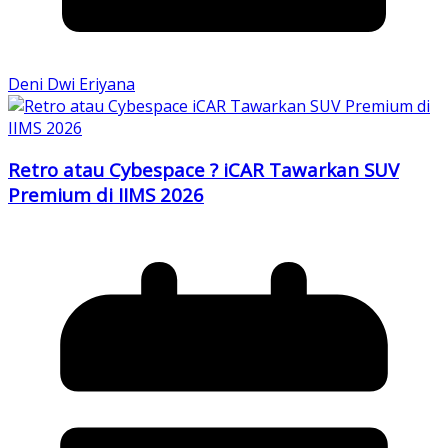
Deni Dwi Eriyana
Retro atau Cybespace ? iCAR Tawarkan SUV
Premium di IIMS 2026