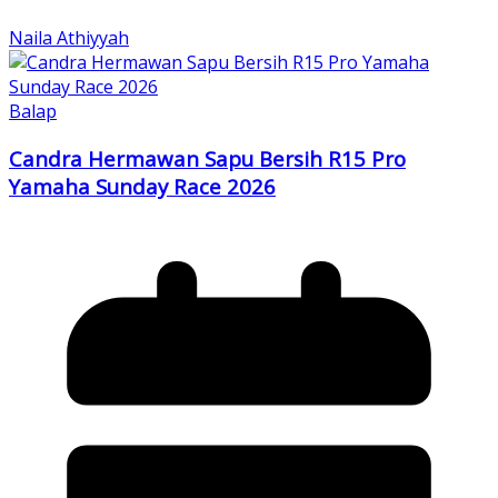
Naila Athiyyah
Balap
Candra Hermawan Sapu Bersih R15 Pro
Yamaha Sunday Race 2026