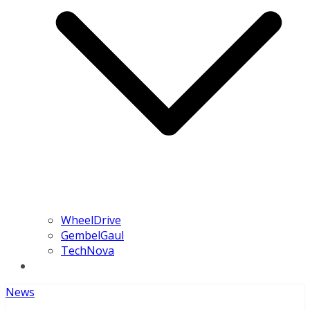
WheelDrive
GembelGaul
TechNova
News