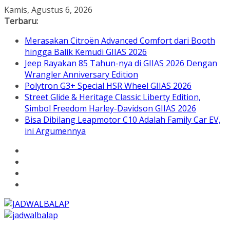
Skip
Kamis, Agustus 6, 2026
to
Terbaru:
content
Merasakan Citroën Advanced Comfort dari Booth
hingga Balik Kemudi GIIAS 2026
Jeep Rayakan 85 Tahun-nya di GIIAS 2026 Dengan
Wrangler Anniversary Edition
Polytron G3+ Special HSR Wheel GIIAS 2026
Street Glide & Heritage Classic Liberty Edition,
Simbol Freedom Harley-Davidson GIIAS 2026
Bisa Dibilang Leapmotor C10 Adalah Family Car EV,
ini Argumennya