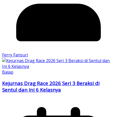
Ferry Fansuri
Balap
Kejurnas Drag Race 2026 Seri 3 Beraksi di
Sentul dan Ini 6 Kelasnya