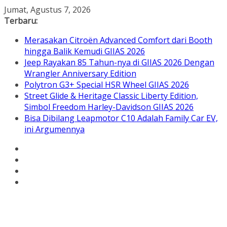
Skip
Jumat, Agustus 7, 2026
to
Terbaru:
content
Merasakan Citroën Advanced Comfort dari Booth
hingga Balik Kemudi GIIAS 2026
Jeep Rayakan 85 Tahun-nya di GIIAS 2026 Dengan
Wrangler Anniversary Edition
Polytron G3+ Special HSR Wheel GIIAS 2026
Street Glide & Heritage Classic Liberty Edition,
Simbol Freedom Harley-Davidson GIIAS 2026
Bisa Dibilang Leapmotor C10 Adalah Family Car EV,
ini Argumennya