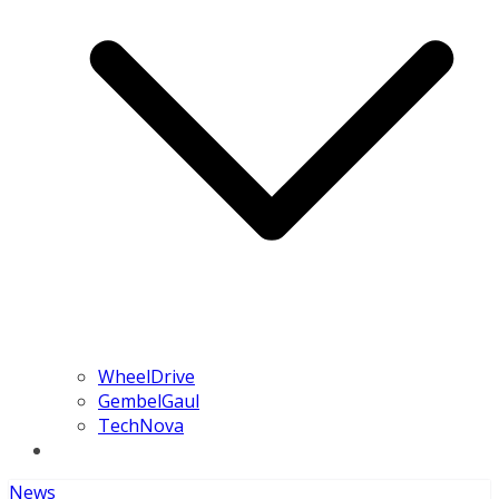
WheelDrive
GembelGaul
TechNova
News