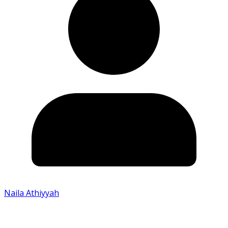
Naila Athiyyah