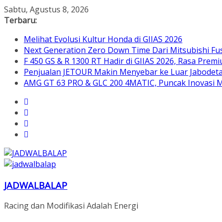
Skip
Sabtu, Agustus 8, 2026
to
Terbaru:
content
Melihat Evolusi Kultur Honda di GIIAS 2026
Next Generation Zero Down Time Dari Mitsubishi Fus
F 450 GS & R 1300 RT Hadir di GIIAS 2026, Rasa Pre
Penjualan JETOUR Makin Menyebar ke Luar Jabodetab
AMG GT 63 PRO & GLC 200 4MATIC, Puncak Inovasi M
JADWALBALAP
Racing dan Modifikasi Adalah Energi