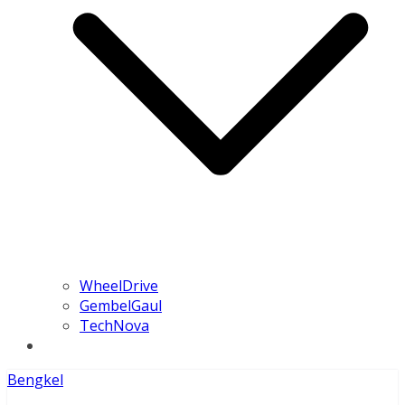
WheelDrive
GembelGaul
TechNova
Bengkel