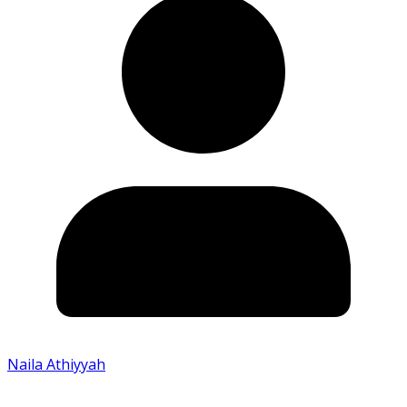
Naila Athiyyah