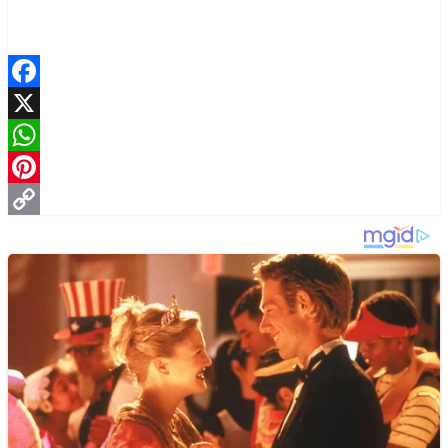
Facebook
X
WhatsApp
Pinterest
Copy
Link