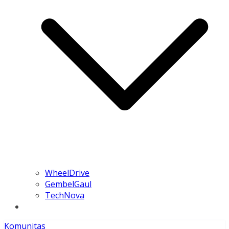
WheelDrive
GembelGaul
TechNova
Komunitas