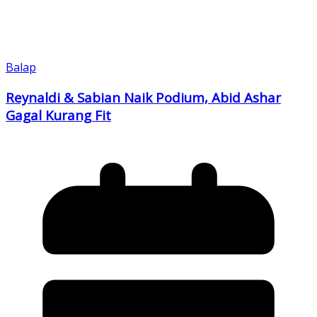
Copy
Link
Balap
Reynaldi & Sabian Naik Podium, Abid Ashar
Gagal Kurang Fit