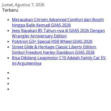
Skip
Jumat, Agustus 7, 2026
to
Terbaru:
content
Merasakan Citroën Advanced Comfort dari Booth
hingga Balik Kemudi GIIAS 2026
Jeep Rayakan 85 Tahun-nya di GIIAS 2026 Dengan
Wrangler Anniversary Edition
Polytron G3+ Special HSR Wheel GIIAS 2026
Street Glide & Heritage Classic Liberty Edition,
Simbol Freedom Harley-Davidson GIIAS 2026
Bisa Dibilang Leapmotor C10 Adalah Family Car EV,
ini Argumennya