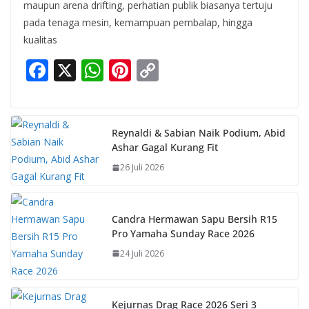
maupun arena drifting, perhatian publik biasanya tertuju
pada tenaga mesin, kemampuan pembalap, hingga
kualitas
F
X
W
Pi
C
ac
h
nt
o
e
at
er
p
b
s
e
y
Reynaldi & Sabian Naik Podium, Abid
Ashar Gagal Kurang Fit
o
A
st
Li
26 Juli 2026
o
p
n
k
p
k
Candra Hermawan Sapu Bersih R15
Pro Yamaha Sunday Race 2026
24 Juli 2026
Kejurnas Drag Race 2026 Seri 3