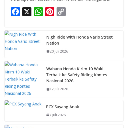
F
X
W
Pi
C
ac
h
nt
o
e
at
er
p
b
s
e
y
Nigh Ride With Honda Vario Street
Nation
o
A
st
Li
20 Juli 2026
o
p
n
k
p
k
Wahana Honda Kirim 10 Wakil
Terbaik ke Safety Riding Kontes
Nasional 2026
12 Juli 2026
PCX Sayang Anak
7 Juli 2026