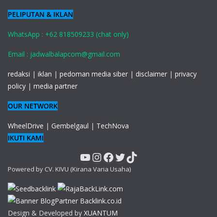
PELIPUTAN & IKLAN
WhatsApp : +62 818509233 (chat only)
Email : jadwalbalapcom@gmail.com
redaksi
|
iklan
|
pedoman media siber
|
disclaimer
|
privacy
policy
|
media partner
OUR NETWORK
WheelDrive
|
Gembelgaul
|
TechNova
IKUTI KAMI
YouTube
Instagram
Facebook
Twitter
TikTok
Powered by CV. KIVU (Kirana Varia Usaha)
Design & Developed by
XUANTUM