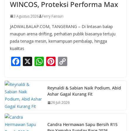
WINCOS, Proteksi Performa Max
3 Agustus 2026
Ferry Fansuri
JADWALBALAP.COM, TANGERANG – Di lintasan balap
maupun arena drifting, perhatian publik biasanya tertuju
pada tenaga mesin, kemampuan pembalap, hingga
kualitas
F
X
W
Pi
C
ac
h
nt
o
e
at
er
p
b
s
e
y
Reynaldi & Sabian Naik Podium, Abid
Ashar Gagal Kurang Fit
o
A
st
Li
26 Juli 2026
o
p
n
k
p
k
Candra Hermawan Sapu Bersih R15
Pro Yamaha Sunday Race 2026