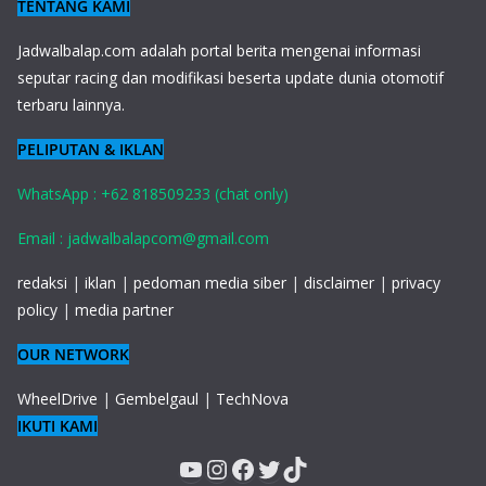
TENTANG KAMI
J
adwalbalap.com adalah portal berita mengenai informasi
seputar racing dan modifikasi beserta update dunia otomotif
terbaru lainnya.
PELIPUTAN & IKLAN
WhatsApp : +62 818509233 (chat only)
Email : jadwalbalapcom@gmail.com
redaksi
|
iklan
|
pedoman media siber
|
disclaimer
|
privacy
policy
|
media partner
OUR NETWORK
WheelDrive
|
Gembelgaul
|
TechNova
IKUTI KAMI
YouTube
Instagram
Facebook
Twitter
TikTok