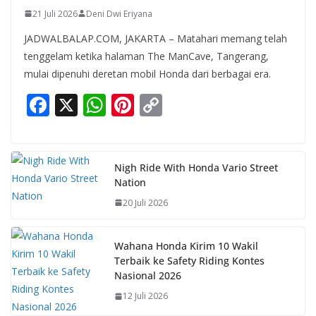
21 Juli 2026
Deni Dwi Eriyana
JADWALBALAP.COM, JAKARTA – Matahari memang telah
tenggelam ketika halaman The ManCave, Tangerang,
mulai dipenuhi deretan mobil Honda dari berbagai era.
F
X
W
Pi
C
ac
h
nt
o
e
at
er
p
b
s
e
y
Nigh Ride With Honda Vario Street
Nation
o
A
st
Li
20 Juli 2026
o
p
n
k
p
k
Wahana Honda Kirim 10 Wakil
Terbaik ke Safety Riding Kontes
Nasional 2026
12 Juli 2026