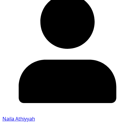
Naila Athiyyah