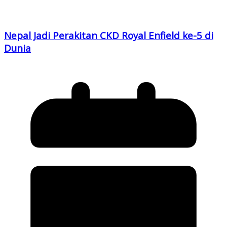
Nepal Jadi Perakitan CKD Royal Enfield ke-5 di
Dunia