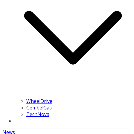
WheelDrive
GembelGaul
TechNova
News