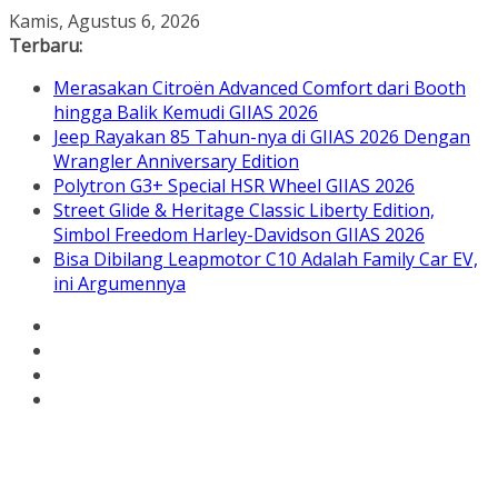
Skip
Kamis, Agustus 6, 2026
to
Terbaru:
content
Merasakan Citroën Advanced Comfort dari Booth
hingga Balik Kemudi GIIAS 2026
Jeep Rayakan 85 Tahun-nya di GIIAS 2026 Dengan
Wrangler Anniversary Edition
Polytron G3+ Special HSR Wheel GIIAS 2026
Street Glide & Heritage Classic Liberty Edition,
Simbol Freedom Harley-Davidson GIIAS 2026
Bisa Dibilang Leapmotor C10 Adalah Family Car EV,
ini Argumennya