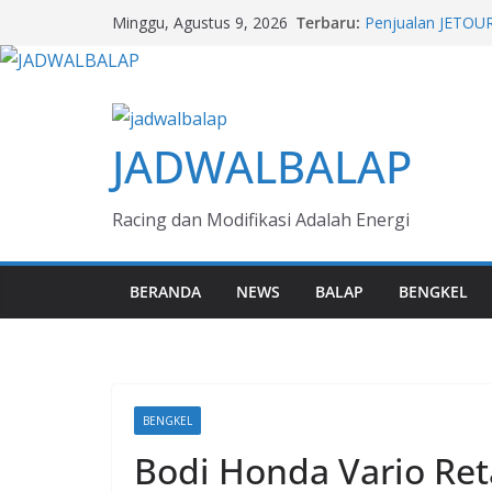
F 450 GS & R 130
Skip
Terbaru:
dari BMW Motorr
Minggu, Agustus 9, 2026
to
Penjualan JETOUR
Karakter Adventur
content
Jelajah Rasa Kimc
Melihat Evolusi K
Next Generation 
JADWALBALAP
Bisnis Aman Jaya
Racing dan Modifikasi Adalah Energi
BERANDA
NEWS
BALAP
BENGKEL
BENGKEL
Bodi Honda Vario Ret