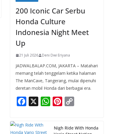
200 Iconic Car Serbu
Honda Culture
Indonesia Night Meet
Up
21 Juli 2026
Deni Dwi Eriyana
JADWALBALAP.COM, JAKARTA – Matahari
memang telah tenggelam ketika halaman
The ManCave, Tangerang, mulai dipenuhi
deretan mobil Honda dari berbagai era.
F
X
W
Pi
C
ac
h
nt
o
e
at
er
p
b
s
e
y
Nigh Ride With Honda