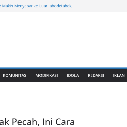
0 RT Hadir di GIIAS 2026, Rasa Premium
ad
 Makin Menyebar ke Luar Jabodetabek,
e Jadi Daya Tarik
hi di Kia GIIAS 2026
ultur Honda di GIIAS 2026
Zero Down Time Dari Mitsubishi Fuso Bikin
KOMUNITAS
MODIFIKASI
IDOLA
REDAKSI
IKLAN
ak Pecah, Ini Cara