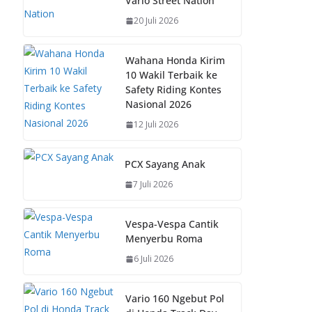
Vario Street Nation
o
A
st
Li
20 Juli 2026
o
p
n
k
p
k
Wahana Honda Kirim
10 Wakil Terbaik ke
Safety Riding Kontes
Nasional 2026
12 Juli 2026
PCX Sayang Anak
7 Juli 2026
Vespa-Vespa Cantik
Menyerbu Roma
6 Juli 2026
Vario 160 Ngebut Pol