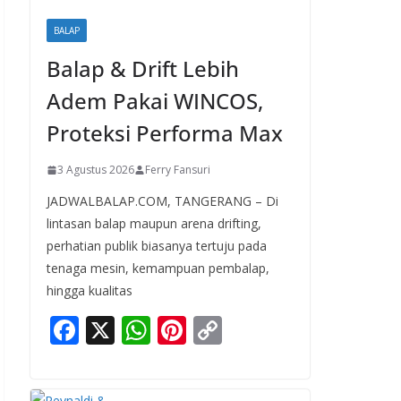
BALAP
Balap & Drift Lebih
Adem Pakai WINCOS,
Proteksi Performa Max
3 Agustus 2026
Ferry Fansuri
JADWALBALAP.COM, TANGERANG – Di
lintasan balap maupun arena drifting,
perhatian publik biasanya tertuju pada
tenaga mesin, kemampuan pembalap,
hingga kualitas
F
X
W
Pi
C
ac
h
nt
o
e
at
er
p