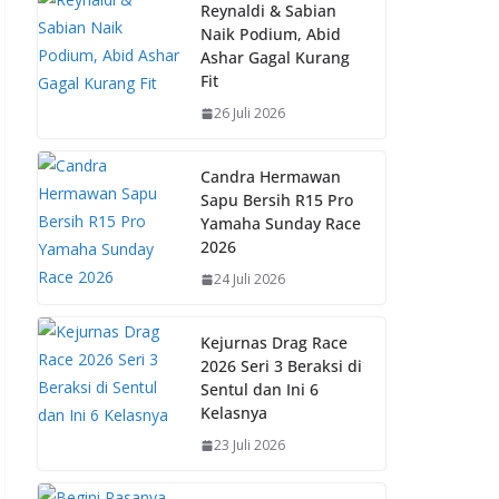
b
s
e
y
Reynaldi & Sabian
Naik Podium, Abid
o
A
st
Li
Ashar Gagal Kurang
o
p
n
Fit
k
p
k
26 Juli 2026
Candra Hermawan
Sapu Bersih R15 Pro
Yamaha Sunday Race
2026
24 Juli 2026
Kejurnas Drag Race
2026 Seri 3 Beraksi di
Sentul dan Ini 6
Kelasnya
23 Juli 2026