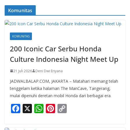
Komunitas
KOMUNITAS
200 Iconic Car Serbu Honda
Culture Indonesia Night Meet Up
21 Juli 2026
Deni Dwi Eriyana
JADWALBALAP.COM, JAKARTA – Matahari memang telah
tenggelam ketika halaman The ManCave, Tangerang,
mulai dipenuhi deretan mobil Honda dari berbagai era.
F
X
W
Pi
C
ac
h
nt
o
e
at
er
p