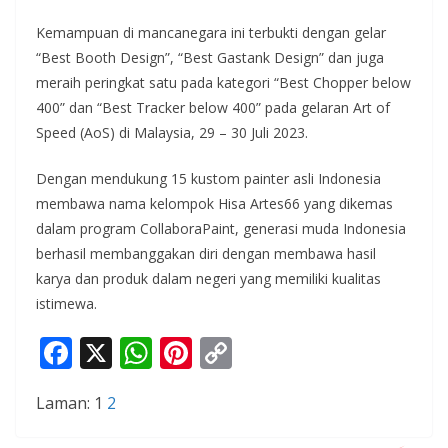
Kemampuan di mancanegara ini terbukti dengan gelar
“Best Booth Design”, “Best Gastank Design” dan juga
meraih peringkat satu pada kategori “Best Chopper below
400” dan “Best Tracker below 400” pada gelaran Art of
Speed (AoS) di Malaysia, 29 – 30 Juli 2023.
Dengan mendukung 15 kustom painter asli Indonesia
membawa nama kelompok Hisa Artes66 yang dikemas
dalam program CollaboraPaint, generasi muda Indonesia
berhasil membanggakan diri dengan membawa hasil
karya dan produk dalam negeri yang memiliki kualitas
istimewa.
F
X
W
Pi
C
ac
h
nt
o
Laman:
1
2
e
at
er
p