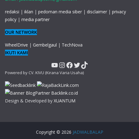
redaksi
|
iklan
|
pedoman media siber
|
disclaimer
|
privacy
policy
|
media partner
OUR NETWORK
WheelDrive
|
Gembelgaul
|
TechNova
IKUTI KAMI
YouTube
Instagram
Facebook
Twitter
TikTok
Powered by CV. KIVU (Kirana Varia Usaha)
Design & Developed by
XUANTUM
Copyright © 2026
JADWALBALAP