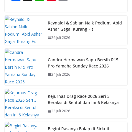
ac
h
nt
o
e
at
er
p
b
s
e
y
Reynaldi & Sabian Naik Podium, Abid
Ashar Gagal Kurang Fit
o
A
st
Li
26 Juli 2026
o
p
n
k
p
k
Candra Hermawan Sapu Bersih R15
Pro Yamaha Sunday Race 2026
24 Juli 2026
Kejurnas Drag Race 2026 Seri 3
Beraksi di Sentul dan Ini 6 Kelasnya
23 Juli 2026
Begini Rasanya Balap di Sirkuit