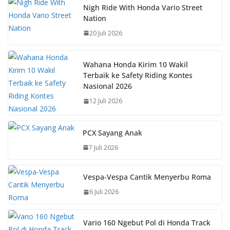
b
s
e
y
Nigh Ride With Honda Vario Street
Nation
o
A
st
Li
20 Juli 2026
o
p
n
k
p
k
Wahana Honda Kirim 10 Wakil
Terbaik ke Safety Riding Kontes
Nasional 2026
12 Juli 2026
PCX Sayang Anak
7 Juli 2026
Vespa-Vespa Cantik Menyerbu Roma
6 Juli 2026
Vario 160 Ngebut Pol di Honda Track