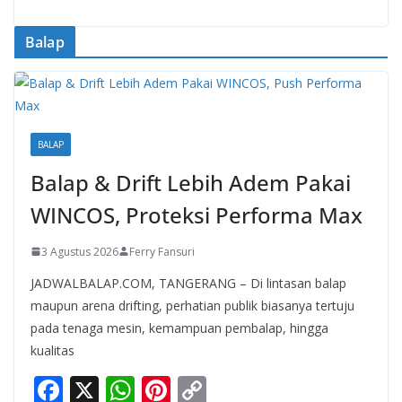
Balap
BALAP
Balap & Drift Lebih Adem Pakai
WINCOS, Proteksi Performa Max
3 Agustus 2026
Ferry Fansuri
JADWALBALAP.COM, TANGERANG – Di lintasan balap
maupun arena drifting, perhatian publik biasanya tertuju
pada tenaga mesin, kemampuan pembalap, hingga
kualitas
F
X
W
Pi
C