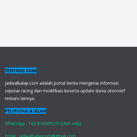
TENTANG KAMI
J
adwalbalap.com adalah portal berita mengenai informasi
seputar racing dan modifikasi beserta update dunia otomotif
terbaru lainnya.
PELIPUTAN & IKLAN
WhatsApp : +62 818509233 (chat only)
Email : jadwalbalapcom@gmail.com