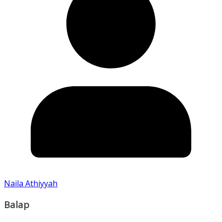
Naila Athiyyah
Balap