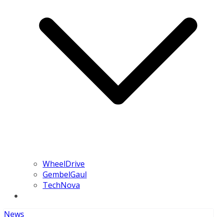
WheelDrive
GembelGaul
TechNova
News