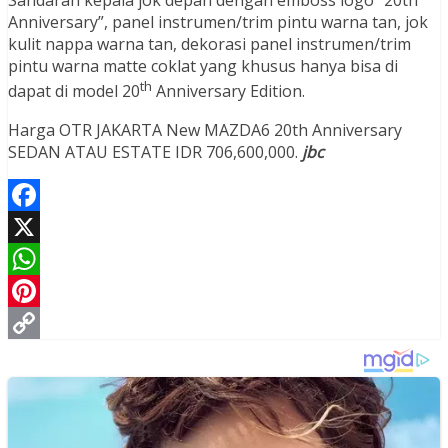
Sandaran kepala jok depan dengan emboss logo “20th
Anniversary”, panel instrumen/trim pintu warna tan, jok
kulit nappa warna tan, dekorasi panel instrumen/trim
pintu warna matte coklat yang khusus hanya bisa di
th
dapat di model 20
Anniversary Edition.
Harga OTR JAKARTA New MAZDA6 20th Anniversary
SEDAN ATAU ESTATE IDR 706,600,000.
jbc
Facebook
X
WhatsApp
Pinterest
Copy
Link