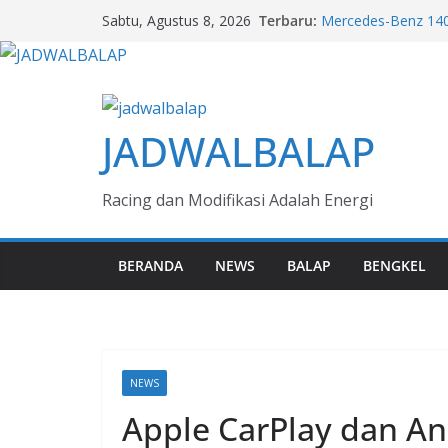
Skip
AMG GT 63 PRO & G
Terbaru:
Sabtu, Agustus 8, 2026
to
Mercedes-Benz 140
Giti, Inovasi Ban P
content
Next Generation Ze
Bisnis Aman Jaya
F 450 GS & R 1300 
JADWALBALAP
dari BMW Motorra
Penjualan JETOUR 
Karakter Adventure 
Racing dan Modifikasi Adalah Energi
BERANDA
NEWS
BALAP
BENGKEL
NEWS
Apple CarPlay dan A