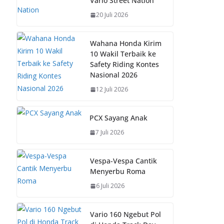
Vario Street Nation
o
A
st
Li
20 Juli 2026
o
p
n
k
p
k
Wahana Honda Kirim
10 Wakil Terbaik ke
Safety Riding Kontes
Nasional 2026
12 Juli 2026
PCX Sayang Anak
7 Juli 2026
Vespa-Vespa Cantik
Menyerbu Roma
6 Juli 2026
Vario 160 Ngebut Pol