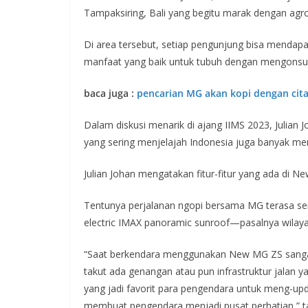
Tampaksiring, Bali yang begitu marak dengan agr
Di area tersebut, setiap pengunjung bisa mendapa
manfaat yang baik untuk tubuh dengan mengonsu
baca juga :
pencarian MG akan kopi dengan cita
Dalam diskusi menarik di ajang IIMS 2023, Julian 
yang sering menjelajah Indonesia juga banyak 
Julian Johan mengatakan fitur-fitur yang ada di N
Tentunya perjalanan ngopi bersama MG terasa 
electric IMAX panoramic sunroof—pasalnya wilaya
“Saat berkendara menggunakan New MG ZS sangat 
takut ada genangan atau pun infrastruktur jalan y
yang jadi favorit para pengendara untuk meng-up
membuat pengendara menjadi pusat perhatian,” ta