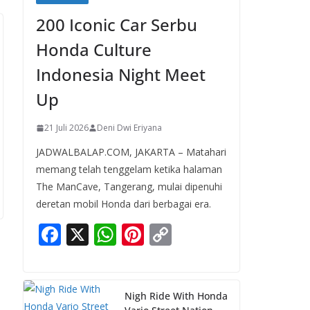
200 Iconic Car Serbu
Honda Culture
Indonesia Night Meet
Up
21 Juli 2026
Deni Dwi Eriyana
JADWALBALAP.COM, JAKARTA – Matahari
memang telah tenggelam ketika halaman
The ManCave, Tangerang, mulai dipenuhi
deretan mobil Honda dari berbagai era.
F
X
W
Pi
C
ac
h
nt
o
e
at
er
p
b
s
e
y
Nigh Ride With Honda