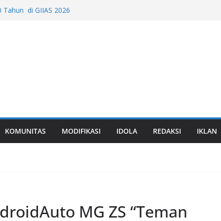
LC 200 4MATIC, Puncak Inovasi
 Tahun di GIIAS 2026
remium Global dari EV hingga Formula 3
ro Down Time Dari Mitsubishi Fuso Bikin
RT Hadir di GIIAS 2026, Rasa Premium
d
Makin Menyebar ke Luar Jabodetabek,
Jadi Daya Tarik
KOMUNITAS
MODIFIKASI
IDOLA
REDAKSI
IKLAN
ndroidAuto MG ZS “Teman