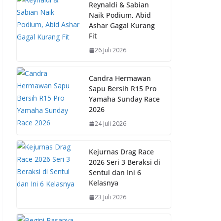
b
s
e
y
Reynaldi & Sabian
Naik Podium, Abid
o
A
st
Li
Ashar Gagal Kurang
o
p
n
Fit
k
p
k
26 Juli 2026
Candra Hermawan
Sapu Bersih R15 Pro
Yamaha Sunday Race
2026
24 Juli 2026
Kejurnas Drag Race
2026 Seri 3 Beraksi di
Sentul dan Ini 6
Kelasnya
23 Juli 2026