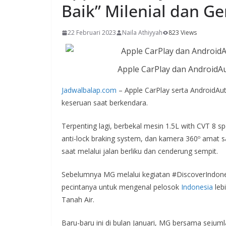
Baik” Milenial dan Ge
22 Februari 2023
Naila Athiyyah
823 Views
Apple CarPlay dan AndroidA
Jadwalbalap.com
– Apple CarPlay serta AndroidAu
keseruan saat berkendara.
Terpenting lagi, berbekal mesin 1.5L with CVT 8 spe
anti-lock braking system, dan kamera 360º amat
saat melalui jalan berliku dan cenderung sempit.
Sebelumnya MG melalui kegiatan #DiscoverIndone
pecintanya untuk mengenal pelosok
Indonesia
leb
Tanah Air.
Baru-baru ini di bulan Januari, MG bersama seju