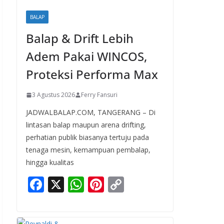
BALAP
Balap & Drift Lebih
Adem Pakai WINCOS,
Proteksi Performa Max
3 Agustus 2026
Ferry Fansuri
JADWALBALAP.COM, TANGERANG – Di
lintasan balap maupun arena drifting,
perhatian publik biasanya tertuju pada
tenaga mesin, kemampuan pembalap,
hingga kualitas
F
X
W
Pi
C
ac
h
nt
o
e
at
er
p