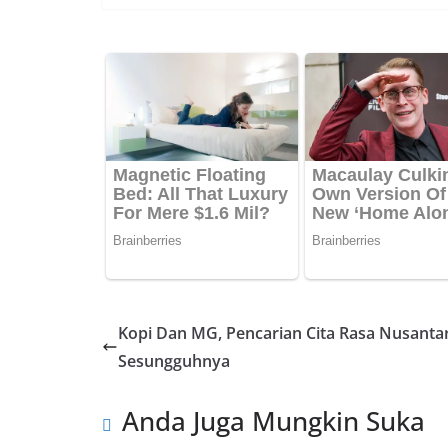
e
at
er
p
b
s
e
y
o
A
st
Li
o
p
n
k
p
k
Kopi Dan MG, Pencarian Cita Rasa Nusanta
Sesungguhnya
Anda Juga Mungkin Suka