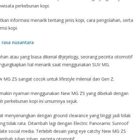
owisata perkebunan kopi.
tkan informasi menarik tentang jenis kopi, cara pengolahan, serta
msi kopi.
 rasa nusantara
Johan atau yang biasa dikenal @jejelogy, seorang pecinta otomotif
mengungkapkan hal menarik saat menggunakan SUV MG.
ew MG ZS sangat cocok untuk lifestyle milenial dan Gen Z.
semakin nyaman menggunakan New MG ZS yang dibekali dengan
h perkebunan kopi ini umumnya sejuk.
menyenangkan dengan ground clearance yang tinggi jadi tidak
ang tidak rata. Ditambah lagi dengan Electric Panoramic Sunroof
date social media. Terlebih desain yang eye catchy New MG ZS
mbah Julian Johan, pecinta otomotif.