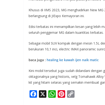
Khusus di IIMS 2023, MG menghadirkan New MG ZS 
berlangsung di JIExpo Kemayoran ini.
Edisi terbatas ini menampilkan kesan yang lebih 
seluruh penggemar MG dalam kuantitas terbatas.
Sebagai mobil SUV kompak dengan mesin 1.5L deng
berukuran 10,1 inci, electric IMAX panoramic sun
baca juga :
healing ke kawah ijen naik matic
Kini mobil tersebut juga sudah didandani dengan g
oktagonalnya yang historis, velg Tomahawk Alloy
kit yang hitam selaras yang semakin membuat ga
F
X
W
Pi
C
ac
h
nt
o