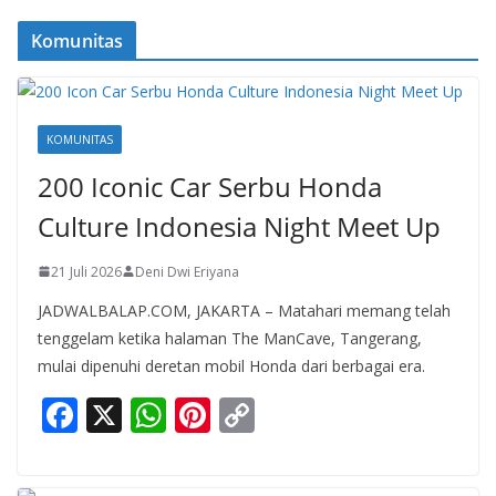
Komunitas
KOMUNITAS
200 Iconic Car Serbu Honda
Culture Indonesia Night Meet Up
21 Juli 2026
Deni Dwi Eriyana
JADWALBALAP.COM, JAKARTA – Matahari memang telah
tenggelam ketika halaman The ManCave, Tangerang,
mulai dipenuhi deretan mobil Honda dari berbagai era.
F
X
W
Pi
C
ac
h
nt
o
e
at
er
p