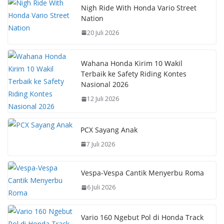
b
s
e
y
Nigh Ride With Honda Vario Street
Nation
o
A
st
Li
20 Juli 2026
o
p
n
k
p
k
Wahana Honda Kirim 10 Wakil
Terbaik ke Safety Riding Kontes
Nasional 2026
12 Juli 2026
PCX Sayang Anak
7 Juli 2026
Vespa-Vespa Cantik Menyerbu Roma
6 Juli 2026
Vario 160 Ngebut Pol di Honda Track