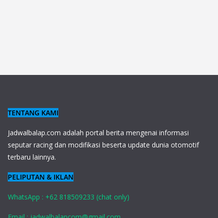
TENTANG KAMI
J
adwalbalap.com adalah portal berita mengenai informasi
seputar racing dan modifikasi beserta update dunia otomotif
terbaru lainnya.
PELIPUTAN & IKLAN
WhatsApp : +62 818509233 (chat only)
Email : jadwalbalapcom@gmail.com