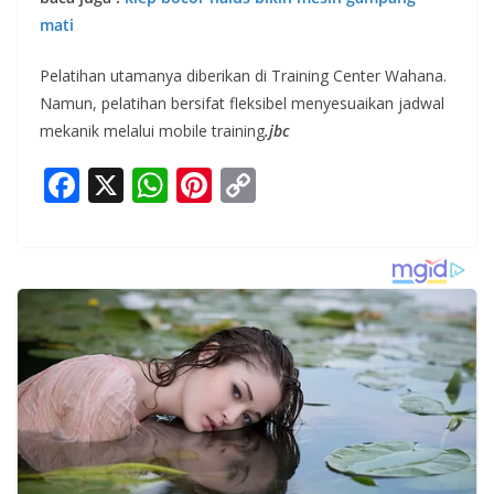
mati
Pelatihan utamanya diberikan di Training Center Wahana.
Namun, pelatihan bersifat fleksibel menyesuaikan jadwal
mekanik melalui mobile training
.jbc
F
X
W
Pi
C
ac
h
nt
o
e
at
er
p
b
s
e
y
o
A
st
Li
o
p
n
k
p
k