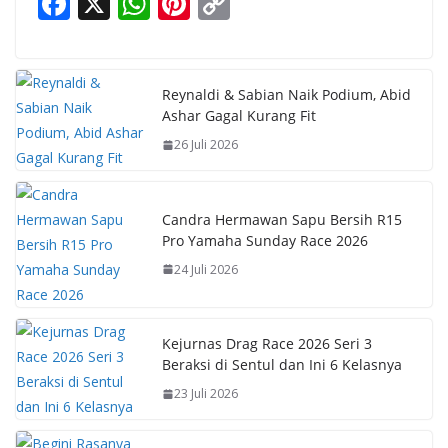
F
X
W
Pi
C
ac
h
nt
o
e
at
er
p
b
s
e
y
Reynaldi & Sabian Naik Podium, Abid
Ashar Gagal Kurang Fit
o
A
st
Li
26 Juli 2026
o
p
n
k
p
k
Candra Hermawan Sapu Bersih R15
Pro Yamaha Sunday Race 2026
24 Juli 2026
Kejurnas Drag Race 2026 Seri 3
Beraksi di Sentul dan Ini 6 Kelasnya
23 Juli 2026