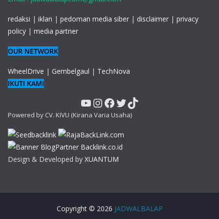
redaksi
|
iklan
|
pedoman media siber
|
disclaimer
|
privacy
policy
|
media partner
OUR NETWORK
WheelDrive
|
Gembelgaul
|
TechNova
IKUTI KAMI
YouTube
Instagram
Facebook
Twitter
TikTok
Powered by CV. KIVU (Kirana Varia Usaha)
Design & Developed by
XUANTUM
Copyright © 2026
JADWALBALAP