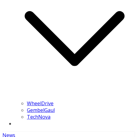
WheelDrive
GembelGaul
TechNova
News