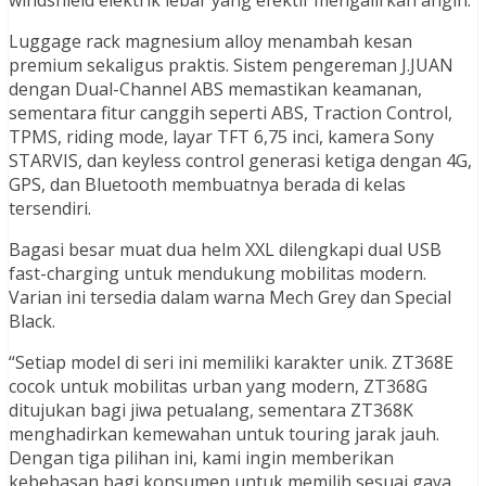
windshield elektrik lebar yang efektif mengalirkan angin.
Luggage rack magnesium alloy menambah kesan
premium sekaligus praktis. Sistem pengereman J.JUAN
dengan Dual-Channel ABS memastikan keamanan,
sementara fitur canggih seperti ABS, Traction Control,
TPMS, riding mode, layar TFT 6,75 inci, kamera Sony
STARVIS, dan keyless control generasi ketiga dengan 4G,
GPS, dan Bluetooth membuatnya berada di kelas
tersendiri.
Bagasi besar muat dua helm XXL dilengkapi dual USB
fast-charging untuk mendukung mobilitas modern.
Varian ini tersedia dalam warna Mech Grey dan Special
Black.
“Setiap model di seri ini memiliki karakter unik. ZT368E
cocok untuk mobilitas urban yang modern, ZT368G
ditujukan bagi jiwa petualang, sementara ZT368K
menghadirkan kemewahan untuk touring jarak jauh.
Dengan tiga pilihan ini, kami ingin memberikan
kebebasan bagi konsumen untuk memilih sesuai gaya