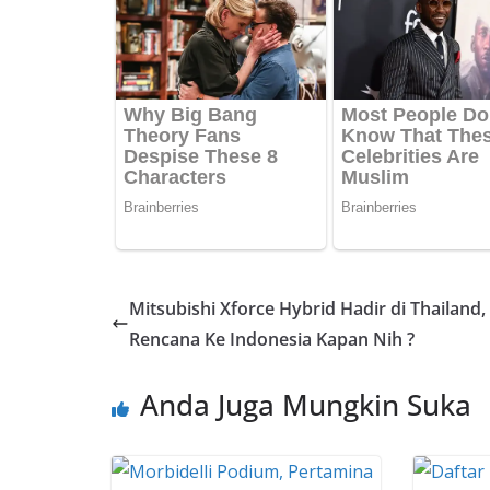
o
A
st
Li
o
p
n
k
p
k
Mitsubishi Xforce Hybrid Hadir di Thailand,
Rencana Ke Indonesia Kapan Nih ?
Anda Juga Mungkin Suka