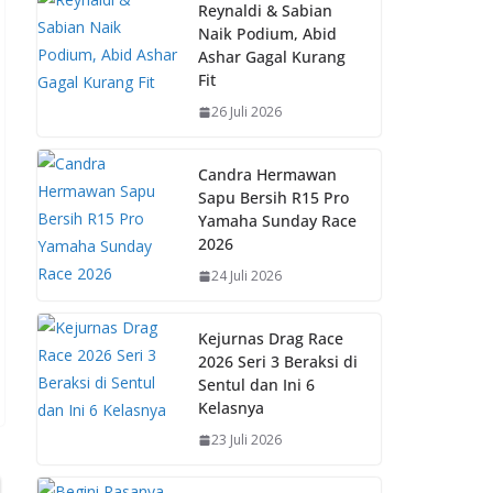
b
s
e
y
Reynaldi & Sabian
Naik Podium, Abid
o
A
st
Li
Ashar Gagal Kurang
o
p
n
Fit
k
p
k
26 Juli 2026
Candra Hermawan
Sapu Bersih R15 Pro
Yamaha Sunday Race
2026
24 Juli 2026
Kejurnas Drag Race
2026 Seri 3 Beraksi di
Sentul dan Ini 6
Kelasnya
23 Juli 2026