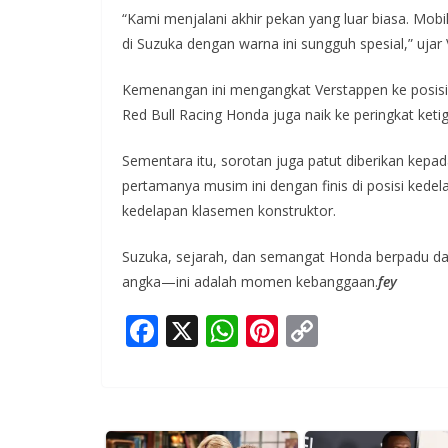
“Kami menjalani akhir pekan yang luar biasa. Mob
di Suzuka dengan warna ini sungguh spesial,” uja
Kemenangan ini mengangkat Verstappen ke posis
Red Bull Racing Honda juga naik ke peringkat ke
Sementara itu, sorotan juga patut diberikan kepa
pertamanya musim ini dengan finis di posisi ked
kedelapan klasemen konstruktor.
Suzuka, sejarah, dan semangat Honda berpadu da
angka—ini adalah momen kebanggaan.
fey
F
X
W
Pi
C
ac
h
nt
o
e
at
er
p
b
s
e
y