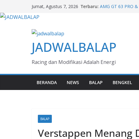
Skip
Terbaru:
AMG GT 63 PRO & 
Jumat, Agustus 7, 2026
to
Mercedes-Benz 140
Giti, Inovasi Ban P
content
Merasakan Citroën
Balik Kemudi GIIAS
Jeep Rayakan 85 T
JADWALBALAP
Anniversary Edition
Polytron G3+ Speci
Racing dan Modifikasi Adalah Energi
BERANDA
NEWS
BALAP
BENGKEL
BALAP
Verstappen Menang D