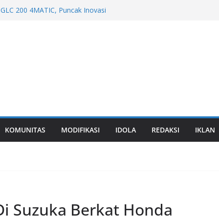
GLC 200 4MATIC, Puncak Inovasi
 Tahun di GIIAS 2026
remium Global dari EV hingga Formula 3
 Advanced Comfort dari Booth hingga
 2026
ahun-nya di GIIAS 2026 Dengan Wrangler
al HSR Wheel GIIAS 2026
KOMUNITAS
MODIFIKASI
IDOLA
REDAKSI
IKLAN
i Suzuka Berkat Honda