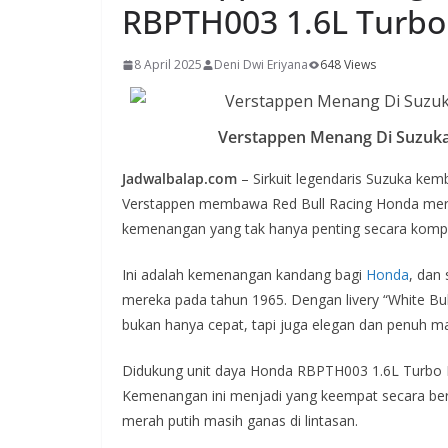
RBPTH003 1.6L Turbo
8 April 2025
Deni Dwi Eriyana
648 Views
Verstappen Menang Di Suzuk
Jadwalbalap.com
– Sirkuit legendaris Suzuka kemb
Verstappen membawa Red Bull Racing Honda mera
kemenangan yang tak hanya penting secara kompeti
Ini adalah kemenangan kandang bagi
Honda
, dan
mereka pada tahun 1965. Dengan livery “White Bull
bukan hanya cepat, tapi juga elegan dan penuh ma
Didukung unit daya Honda RBPTH003 1.6L Turbo Hy
Kemenangan ini menjadi yang keempat secara ber
merah putih masih ganas di lintasan.