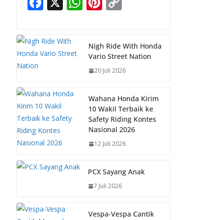
F
X
W
Pi
C
ac
h
nt
o
e
at
er
p
b
s
e
y
Nigh Ride With Honda
Vario Street Nation
o
A
st
Li
20 Juli 2026
o
p
n
k
p
k
Wahana Honda Kirim
10 Wakil Terbaik ke
Safety Riding Kontes
Nasional 2026
12 Juli 2026
PCX Sayang Anak
7 Juli 2026
Vespa-Vespa Cantik