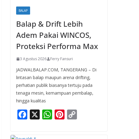
BALAP
Balap & Drift Lebih
Adem Pakai WINCOS,
Proteksi Performa Max
3 Agustus 2026
Ferry Fansuri
JADWALBALAP.COM, TANGERANG – Di
lintasan balap maupun arena drifting,
perhatian publik biasanya tertuju pada
tenaga mesin, kemampuan pembalap,
hingga kualitas
F
X
W
Pi
C
ac
h
nt
o
e
at
er
p