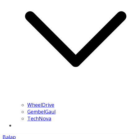
WheelDrive
GembelGaul
TechNova
Balap