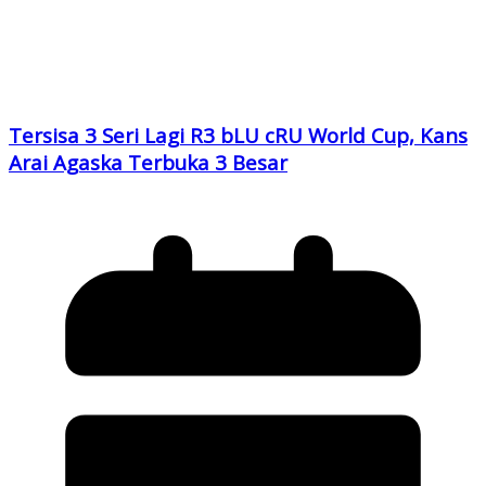
Tersisa 3 Seri Lagi R3 bLU cRU World Cup, Kans
Arai Agaska Terbuka 3 Besar