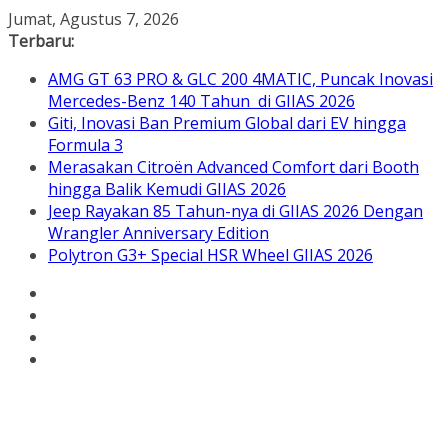
Skip
Jumat, Agustus 7, 2026
to
Terbaru:
content
AMG GT 63 PRO & GLC 200 4MATIC, Puncak Inovasi
Mercedes-Benz 140 Tahun di GIIAS 2026
Giti, Inovasi Ban Premium Global dari EV hingga
Formula 3
Merasakan Citroën Advanced Comfort dari Booth
hingga Balik Kemudi GIIAS 2026
Jeep Rayakan 85 Tahun-nya di GIIAS 2026 Dengan
Wrangler Anniversary Edition
Polytron G3+ Special HSR Wheel GIIAS 2026