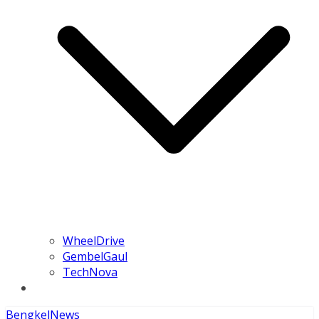
WheelDrive
GembelGaul
TechNova
Bengkel
News