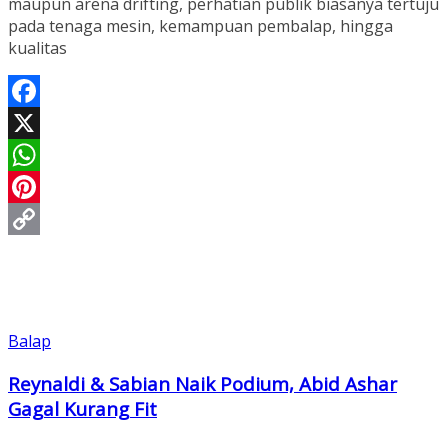
maupun arena drifting, perhatian publik biasanya tertuju
pada tenaga mesin, kemampuan pembalap, hingga
kualitas
Facebook
X
WhatsApp
Pinterest
Copy
Link
Balap
Reynaldi & Sabian Naik Podium, Abid Ashar
Gagal Kurang Fit