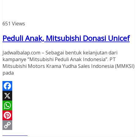
651 Views
Peduli Anak, Mitsubishi Donasi Unicef
Jadwalbalap.com – Sebagai bentuk kelanjutan dari
kampanye “Mitsubishi Peduli Anak Indonesia”. PT
Mitsubishi Motors Krama Yudha Sales Indonesia (MMKSI)
pada
Facebook
X
WhatsApp
Pinterest
Read More
Copy