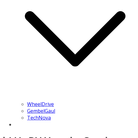
WheelDrive
GembelGaul
TechNova