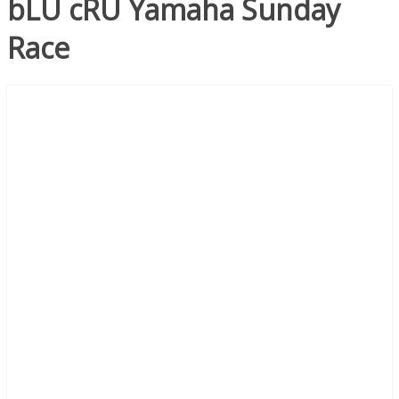
bLU cRU Yamaha Sunday
Race