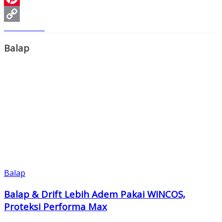
Pinterest
Read More
Copy
Link
Balap
Balap
Balap & Drift Lebih Adem Pakai WINCOS,
Proteksi Performa Max