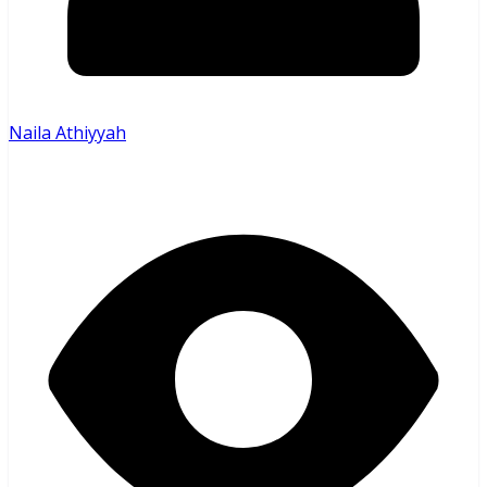
Naila Athiyyah